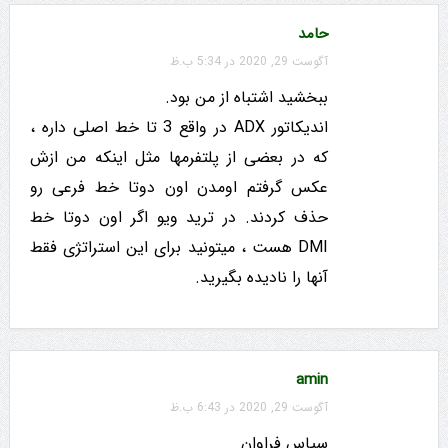
حامد
آگوست 29, 2020 در 5:34 ب.ظ
ببخشید اشتباه از من بود.
اندیکاتور ADX در واقع 3 تا خط اصلی داره ،
که در بعضی از پلتفرمها مثل اینکه من ازش
عکس گرفتم اومدن اون دوتا خط فرعی رو
حذف کردند. در ترید ویو اگر اون دوتا خط
DMI هست ، میتونید برای این استراتژی فقط
آنها را نادیده بگیرید.
amin
آگوست 29, 2020 در 6:43 ب.ظ
سپاس فراوان