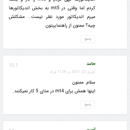
کردم اما وقتی در mt5 به بخش اندیکاتورها
میرم اندیکاتور مورد نظر نیست… مشکلش
چیه؟ ممنون از راهنماییتون
پاسخ
حامد
15.1
آوریل 22, 2021 در 11:06 ق.ظ
سلام. ممنون
اینها همش برای mt4 در متای 5 کار نمیکنند.
پاسخ
امین