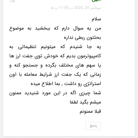
14
سپتامبر 26, 2020 در 11:55 ب.ظ
سلام
من یه سوال دارم که ببخشید به موضوع
بحثتون ربطی نداره
یه جا شنیدم که میتونیم تنظیماتی به
کامپیوترمون بدیم که خودش توی جفت ارز ها
یا سهم های مختلف بگرده و جستجو کنه و
زمانی که یک جفت ارز شرایط معامله با اون
استراتژی رو داشت , بما اطلاع میده
شما چیزی اگه در این مورد شنیدید ممنون
میشم بگید لطفا
قبلا ممنونم
پاسخ