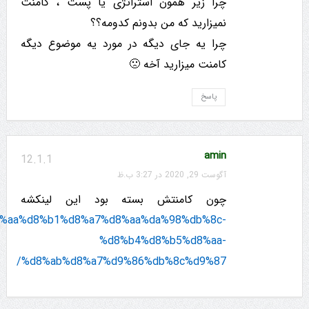
چرا زیر همون استراتژی یا پست ، کامنت
نمیزارید که من بدونم کدومه؟؟
چرا یه جای دیگه در مورد یه موضوع دیگه
کامنت میزارید آخه 🙁
پاسخ
amin
12.1.1
آگوست 29, 2020 در 3:27 ب.ظ
چون کامنتش بسته بود این لینکشه
3%d8%aa%d8%b1%d8%a7%d8%aa%da%98%db%8c-
%d8%b4%d8%b5%d8%aa-
%d8%ab%d8%a7%d9%86%db%8c%d9%87/