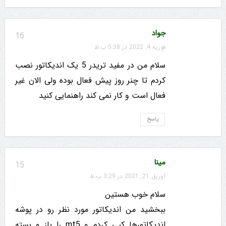
جواد
16
فوریه 4, 2022 در 5:38 ب.ظ
سلام من در مفید تریدر 5 یک اندیکاتور نصب
کردم تا چنر روز پیش فعال بوده ولی الان غیر
فعال است و کار نمی کند راهنمایی کنید
پاسخ
مینا
15
آوریل 21, 2021 در 3:29 ب.ظ
سلام خوب هستین
ببخشید من اندیکاتور مورد نظر رو در پوشه
اندیکاتورها کپی کردم و mt5 را باز و بسته