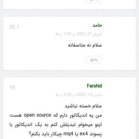
حامد
20.1
آوریل 27, 2022 در 7:44 ب.ظ
سلام نه متاسفانه
پاسخ
Farshid
19
مارس 14, 2022 در 5:55 ب.ظ
سلام خسته نباشید
من یه اندیکاتور دارم که open source هست
اینو میخوام تبدیلش کنم به یک اندیکاتور با
پسوند ex4 یا mq4 چیکار باید بکنم؟