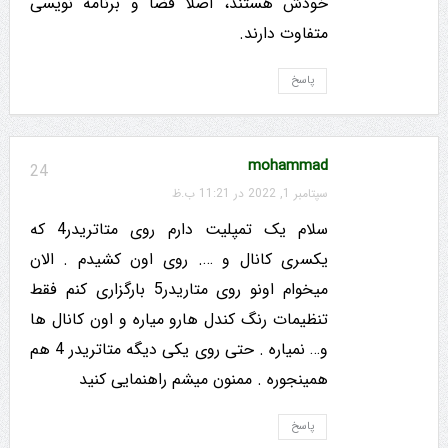
خودش هستند، اصلا فضا و برنامه نویسی
متفاوت دارند.
پاسخ
mohammad
24
سپتامبر 1, 2022 در 11:21 ب.ظ
سلام یک تمپلیت دارم روی متاتریدر4 که
یکسری کانال و …. روی اون کشیدم . الان
میخوام اونو روی متاریدر5 بارگزاری کنم فقط
تنظیمات رنگ کندل هارو میاره و اون کانال ها
و… نمیاره . حتی روی یکی دیگه متاتریدر 4 هم
همینجوره . ممنون میشم راهنمایی کنید
پاسخ