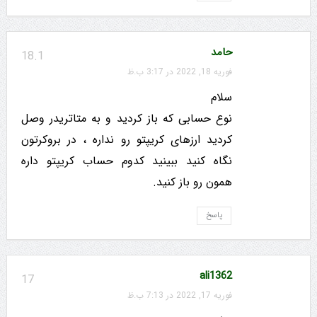
حامد
18.1
فوریه 18, 2022 در 3:17 ب.ظ
سلام
نوع حسابی که باز کردید و به متاتریدر وصل
کردید ارزهای کریپتو رو نداره ، در بروکرتون
نگاه کنید ببینید کدوم حساب کریپتو داره
همون رو باز کنید.
پاسخ
ali1362
17
فوریه 17, 2022 در 7:13 ب.ظ