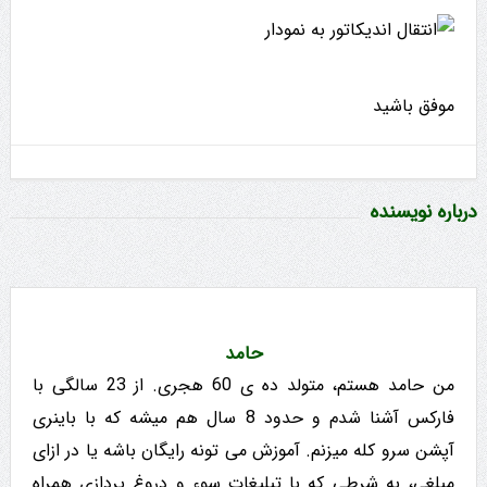
موفق باشید
درباره نویسنده
حامد
من حامد هستم، متولد ده ی 60 هجری. از 23 سالگی با
فارکس آشنا شدم و حدود 8 سال هم میشه که با باینری
آپشن سرو کله میزنم. آموزش می تونه رایگان باشه یا در ازای
مبلغی، به شرطی که با تبلیغات سوء و دروغ پردازی همراه