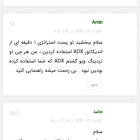
Amin
12
آگوست 29, 2020 در 2:53 ق.ظ
سلام ببخشید تو پست استراتژی ۱ دقیقه ای از
اندیکاتور ADX استفاده کردین ، من هر چی او
تردینگ ویو گشتم ADX که شما استفاده کرده
بودین نبود . بی زحمت میشه راهنمایی کنید
پاسخ
حامد
12.1
آگوست 29, 2020 در 12:24 ب.ظ
سلام