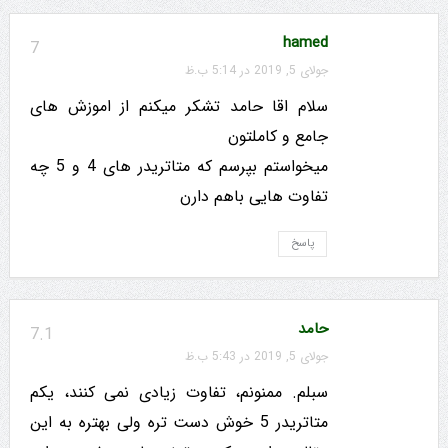
hamed
7
جولای 5, 2019 در 5:14 ب.ظ
سلام اقا حامد تشکر میکنم از اموزش های
جامع و کاملتون
میخواستم بپرسم که متاتریدر های 4 و 5 چه
تفاوت هایی باهم دارن
پاسخ
حامد
7.1
جولای 5, 2019 در 5:43 ب.ظ
سبلم. ممنونم، تفاوت زیادی نمی کنند، یکم
متاتریدر 5 خوش دست تره ولی بهتره به این