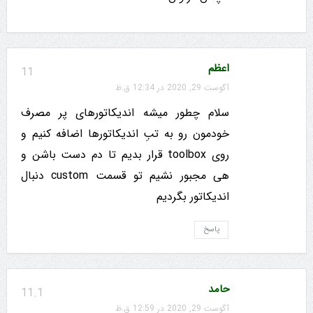
اعظم
11
آگوست 29, 2020 در 12:34 ق.ظ
سلام چطور میشه اندیکاتورهای پر مصرف
خودمون رو به تبِ اندیکاتورها اضافه کنیم و
روی toolbox قرار بدیم تا دم دست باشن و
هی مجبور نشیم تو قسمت custom دنبال
اندیکاتور بگردیم
پاسخ
حامد
11.1
آگوست 29, 2020 در 12:59 ق.ظ