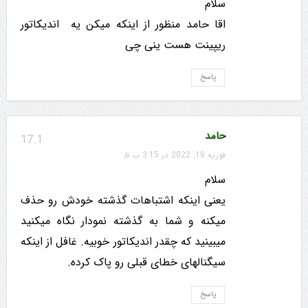
سلام
اقا حامد منظور از اینکه میکن یه
اندیکاتور
ریپینت هست ینی چی
پاسخ
حامد
17.1
فوریه 18, 2022 در 3:15 ب.ظ
سلام
یعنی اینکه اشتباهات گذشته خودش رو حذف
میکنه و شما به گذشته نمودار نگاه میکنید
میبینید که چقدر اندیکاتور خوبیه. غافل از اینکه
سیگنالهای خطای قبلی رو پاک کرده.
پاسخ