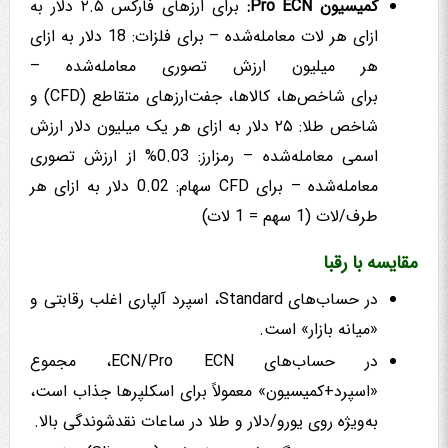
کمیسیون Pro ECN:
برای ارزهای فارکس ۲.۵ دلار به
ازای هر لات معامله‌شده – برای فلزات: 18 دلار به ازای
هر میلیون ارزش تصوری معامله‌شده –
برای شاخص‌ها، کالاها، جفت‌ارزهای متقاطع (CFD) و
شاخص طلا: ۲۵ دلار به ازای هر یک میلیون دلار ارزش
اسمی معامله‌شده – رمزارز: 0.03% از ارزش تصوری
معامله‌شده – برای CFD سهام: ‏0.02 دلار به ازای هر
طرف/لات (1 سهم = 1 لات)
مقایسه با رقبا
در حساب‌های Standard، اسپرد آلپاری اغلب رقابتی و
«میانه بازار» است.
در حساب‌های ECN/Pro ECN، مجموع
«اسپرد+کمیسیون» معمولاً برای اسکلپرها جذاب است،
به‌ویژه روی یورو/دلار و طلا در ساعات نقدشوندگی بالا.