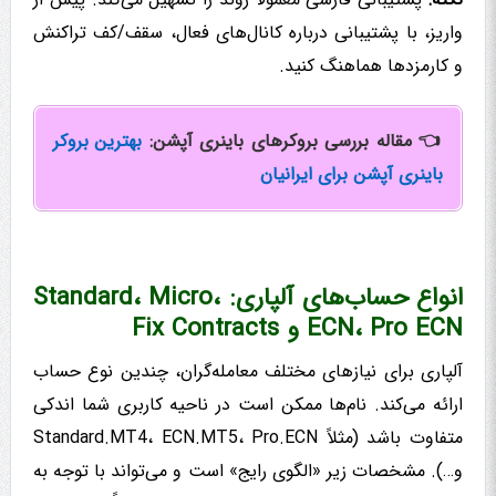
واریز، با پشتیبانی درباره کانال‌های فعال، سقف/کف تراکنش
و کارمزدها هماهنگ کنید.
👈 مقاله بررسی بروکرهای باینری آپشن:
بهترین بروکر
باینری آپشن برای ایرانیان
انواع حساب‌های آلپاری: Standard، Micro،
ECN، Pro ECN و Fix Contracts
آلپاری برای نیازهای مختلف معامله‌گران، چندین نوع حساب
ارائه می‌کند. نام‌ها ممکن است در ناحیه کاربری شما اندکی
متفاوت باشد (مثلاً Standard.MT4، ECN.MT5، Pro.ECN
و…). مشخصات زیر «الگوی رایج» است و می‌تواند با توجه به