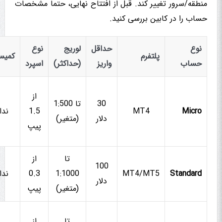
منطقه/سرور تغییر کند. قبل از افتتاح نهایی، حتماً مشخصات
حساب را در کابین بررسی کنید.
نوع
حداقل
لوریج
نوع
پلتفرم
کمیس
حساب
واریز
(حداکثر)
اسپرد
از
30
تا 1:500
Micro
MT4
1.5
ندا
دلار
(متغیر)
پیپ
تا
از
100
Standard
MT4/MT5
1:1000
0.3
ندا
دلار
(متغیر)
پیپ
تا
از