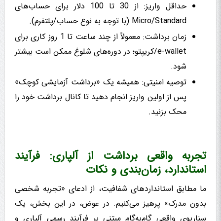
حداقل واریز: از 30 تا 100 دلار برای حساب‌های
Micro/Standard (با توجه به نوع حساب/پلتفرم).
زمان برداشت: معمولاً از چند ساعت تا 1 روز کاری برای
e-wallet/کریپتو؛ در دوره‌های شلوغ ممکن است بیشتر
شود.
توصیه امنیتی: همیشه یک «برداشت آزمایشی کوچک»
پس از اولین واریز انجام دهید تا کانال برداشت خود را
محک بزنید.
تجربه واقعی برداشت از آلپاری: فرآیند
استاندارد، زمان‌بندی و نکات
ما مطابق استانداردهای شفافیت، از ادعای «تجربه شخصی
بدون مدرک» پرهیز می‌کنیم. در عوض، در این بخش، یک
سناریوی واقعیِ گام‌به‌گام مبتنی بر فرآیند رسمی آلپاری و