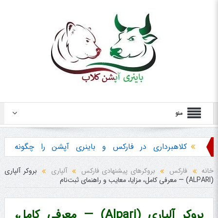
منو
کلاهبرداری در فارکس و باینری آپشن را چگونه
تشخیص دهیم ؟
خانه
فارکس
بروکرهای پیشنهادی فارکس
آلپاری
بروکر آلپاری
(ALPARI) — معرفی کامل، مزایا، معایب و راهنمای ثبت‌نام
هشدار در مورد خرید استراتژی ها و پکیج آموزش
باینری آپشن
بروکر آلپاری (Alpari) — معرفی کامل،