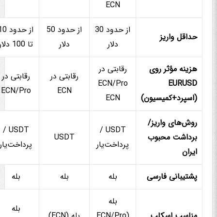
ECN
از حدود 30
از حدود 50
از حدود 
حداقل واریز
دلار
دلار
تا 100 دلار
هزینه مؤثر روی
رقابتی در
رقابتی در
رقابتی در
ECN/Pro
EURUSD
ECN/Pro
ECN
(اسپرد+کمیسیون)
ECN
روش‌های واریز/
USDT /
USDT /
برداشت محبوب
USDT
پرداخت‌یار
پرداخت‌یار
ایران
پشتیبانی فارسی
بله
بله
بله
بله
بله
مناسب اسکلپ
(ECN/Pro
بله (ECN)