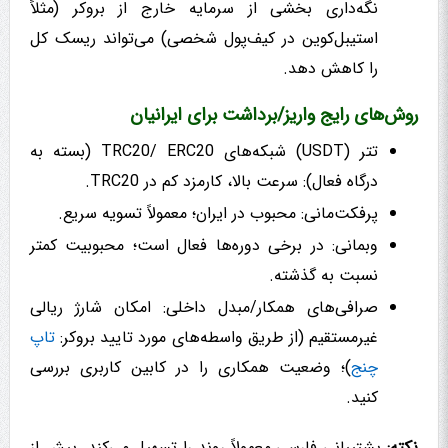
نگه‌داری بخشی از سرمایه خارج از بروکر (مثلاً
استیبل‌کوین در کیف‌پول شخصی) می‌تواند ریسک کل
را کاهش دهد.
روش‌های رایج واریز/برداشت برای ایرانیان
تتر (USDT) شبکه‌های TRC20/ ERC20 (بسته به
درگاه فعال): سرعت بالا، کارمزد کم در TRC20.
پرفکت‌مانی: محبوب در ایران؛ معمولاً تسویه سریع.
وبمانی: در برخی دوره‌ها فعال است؛ محبوبیت کمتر
نسبت به گذشته.
صرافی‌های همکار/مبدل داخلی: امکان شارژ ریالی
غیرمستقیم (از طریق واسطه‌های مورد تایید بروکر:
تاپ
چنج
)؛ وضعیت همکاری را در کابین کاربری بررسی
کنید.
نکته:
پشتیبانی فارسی معمولاً روند را تسهیل می‌کند. پیش از