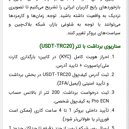
بازخوردهای رایج کاربران ایرانی را تشریح می‌کنیم تا تصویری
نزدیک به واقعیت داشته باشید. توجه: زمان‌ها و کارمزدها
می‌توانند با توجه به شلوغی بازار، شبکه بلاک‌چین و
سیاست‌های بروکر تغییر کنند.
سناریوی برداشت با تتر (USDT-TRC20)
احراز هویت کامل (KYC) در کابین؛ بارگذاری کارت
ملی/پاسپورت + تایید آدرس.
ثبت آدرس کیف‌پول USDT-TRC20 در بخش برداشت
و تأیید امنیتی (ایمیل/2FA).
ثبت درخواست برداشت: 200 تتر از بالانس حساب
Pro ECN به کیف‌پول شخصی.
تأیید داخلی بروکر: 1 تا 4 ساعت کاری (ممکن است
فوری‌تر یا طولانی‌تر شود).
ارسال روی شبکه ترون: از چند دقیقه تا حداکثر حدود 1