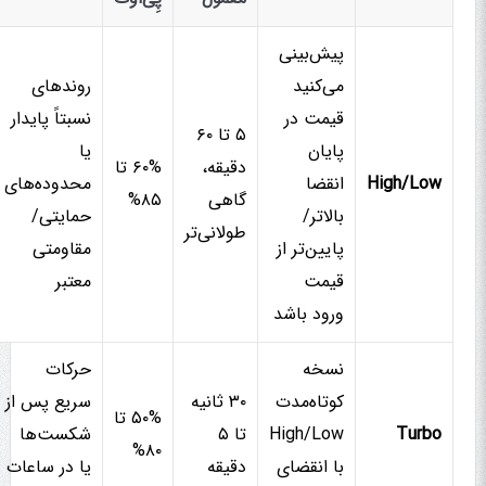
پیش‌بینی
می‌کنید
روندهای
قیمت در
نسبتاً پایدار
۵ تا ۶۰
پایان
یا
دقیقه،
۶۰% تا
High/Low
انقضا
محدوده‌های
گاهی
۸۵%
بالاتر/
حمایتی/
طولانی‌تر
پایین‌تر از
مقاومتی
قیمت
معتبر
ورود باشد
نسخه
حرکات
کوتاه‌مدت
۳۰ ثانیه
سریع پس از
۵۰% تا
Turbo
High/Low
تا ۵
شکست‌ها
۸۰%
با انقضای
دقیقه
یا در ساعات