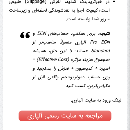
در خبرتریدینگ شدید، لغزش (Slippage) طبیعی
است؛ کیفیت اجرا به نقدشوندگی لحظه‌ای و زیرساخت
سرور شما وابسته است.
نتیجه:
برای اسکلپ، حساب‌های ECN و
Pro ECN آلپاری معمولاً مناسب‌تر از
Standard هستند؛ با این حال، همیشه
«مجموع هزینه مؤثر» (Effective Cost) =
اسپرد + کمیسیون + لغزش را بسنجید و
روی حساب دمو/ریزحجم واقعی قبل از
مقیاس‌کردن، تست کنید.
لینک ورود به سایت آلپاری:
مراجعه به سایت رسمی آلپاری