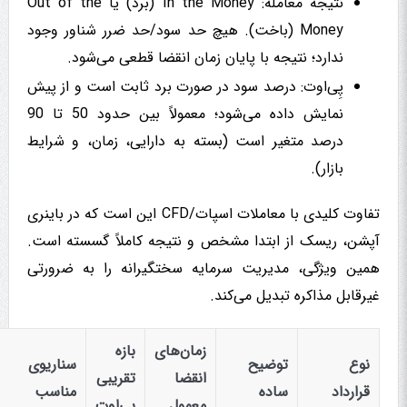
نتیجه معامله: In the Money (برد) یا Out of the
Money (باخت). هیچ حد سود/حد ضرر شناور وجود
ندارد؛ نتیجه با پایان زمان انقضا قطعی می‌شود.
پِی‌اوت: درصد سود در صورت برد ثابت است و از پیش
نمایش داده می‌شود؛ معمولاً بین حدود 50 تا 90
درصد متغیر است (بسته به دارایی، زمان، و شرایط
بازار).
تفاوت کلیدی با معاملات اسپات/CFD این است که در باینری
آپشن، ریسک از ابتدا مشخص و نتیجه کاملاً گسسته است.
همین ویژگی، مدیریت سرمایه سختگیرانه را به ضرورتی
غیرقابل مذاکره تبدیل می‌کند.
زمان‌های
بازه
نوع
توضیح
سناریوی
انقضا
تقریبی
قرارداد
ساده
مناسب
معمول
پِی‌اوت