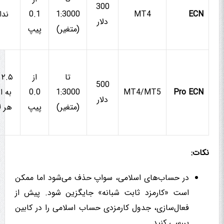
300
ECN
MT4
1:3000
0.1
ندا
دلار
(متغیر)
پیپ
تا
از
۵
500
Pro ECN
MT4/MT5
1:3000
0.0
به ا
دلار
(متغیر)
پیپ
هر ل
نکات:
در حساب‌های اسلامی، سواپ حذف می‌شود اما ممکن
است «کارمزد ثابت شبانه» جایگزین شود. پیش از
فعال‌سازی، جدول کارمزدی حساب اسلامی را در کابین
بررسی کنید.