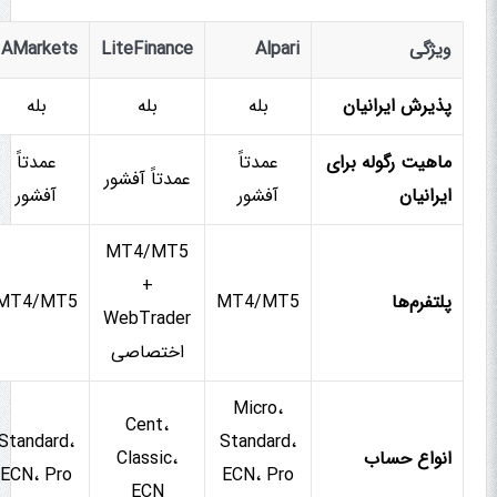
ویژگی
Alpari
LiteFinance
AMarkets
پذیرش ایرانیان
بله
بله
بله
ماهیت رگوله برای
عمدتاً
عمدتاً
عمدتاً آفشور
ایرانیان
آفشور
آفشور
MT4/MT5
+
پلتفرم‌ها
MT4/MT5
MT4/MT5
WebTrader
اختصاصی
Micro،
Cent،
Standard،
Standard،
انواع حساب
Classic،
ECN، Pro
ECN، Pro
ECN