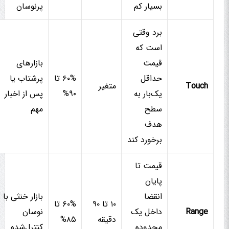
بسیار کم
پرنوسان
برد وقتی
است که
قیمت
بازارهای
حداقل
۶۰% تا
پرشتاب یا
Touch
متغیر
یک‌بار به
۹۰%
پس از اخبار
سطح
مهم
هدف
برخورد کند
قیمت تا
پایان
انقضا
بازار خنثی با
۱۰ تا ۹۰
۶۰% تا
Range
داخل یک
نوسان
دقیقه
۸۵%
محدوده
کنترل‌شده