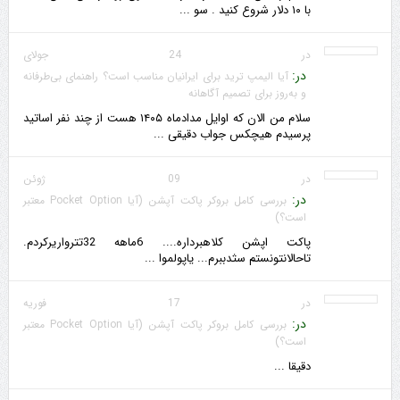
با ۱۰ دلار شروع کنید . سو ...
در 24 جولای
در:
آیا الیمپ ترید برای ایرانیان مناسب است؟ راهنمای بی‌طرفانه
و به‌روز برای تصمیم آگاهانه
سلام من الان که اوایل مدادماه ۱۴۰۵ هست از چند نفر اساتید
پرسیدم هیچکس جواب دقیقی ...
در 09 ژوئن
در:
بررسی کامل بروکر پاکت آپشن (آیا Pocket Option معتبر
است؟)
پاکت اپشن کلاهبرداره.... 6ماهه 32تترواریرکردم.
تاحالانتونستم سثدببرم... یاپولموا ...
در 17 فوریه
در:
بررسی کامل بروکر پاکت آپشن (آیا Pocket Option معتبر
است؟)
دقیقا ...