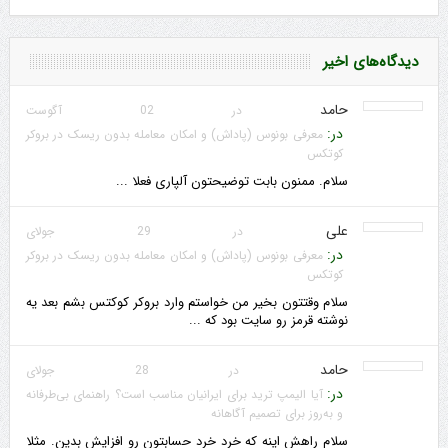
دیدگاه‌های اخیر
حامد
در 02 آگوست
در:
معرفی بونوس (پاداش) و امکان معامله بدون ریسک در بروکر
کوتکس
سلام. ممنون بابت توضیحتون آلپاری فعلا ...
علی
در 29 جولای
در:
معرفی بونوس (پاداش) و امکان معامله بدون ریسک در بروکر
کوتکس
سلام وقتتون بخیر من خواستم وارد بروکر کوکتس بشم بعد یه
نوشته قرمز رو سایت بود که ...
حامد
در 28 جولای
در:
آیا الیمپ ترید برای ایرانیان مناسب است؟ راهنمای بی‌طرفانه
و به‌روز برای تصمیم آگاهانه
سلام راهش اینه که خرد خرد حسابتون رو افزایش بدین. مثلا