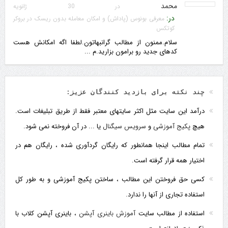
محمد
در 30 ژانویه
در:
معرفی بونوس (پاداش) و امکان معامله بدون ریسک در بروکر
کوتکس
سلام.ممنون از مطالب گرانبهاتون.لطفا اگه امکانش هست
کدهای جدید رو برامون بزارید.م ...
چند نکته برای بازدید کنندگان عزیز:
درآمد این سایت مثل اکثر سایتهای معتبر فقط از طریق تبلیغات است.
هیچ
پکیج آموزشی
و
سرویس سیگنال
یا ... در آن فروخته نمی شود.
تمام مطالب اینجا همانطور که رایگان گردآوری شده ، رایگان هم در
اختیار همه قرار گرفته است.
کسی حق فروختن این مطالب ، ساختن پکیج آموزشی و به طور کل
استفاده تجاری از آنها را ندارد.
استفاده از مطالب سایت
آموزش باینری آپشن
، باینری آپشن کلاب با