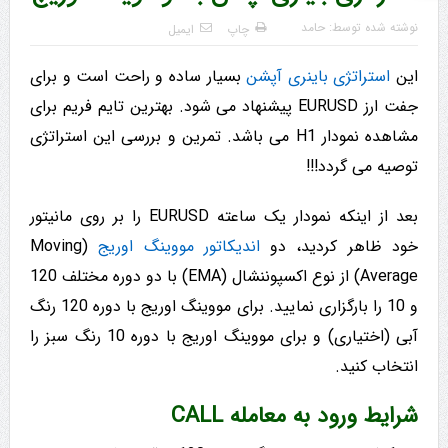
نوشته شده توسط:
حامد
چاپ
ایمیل
این
استراتژی باینری آپشن
بسیار ساده و راحت است و برای
جفت ارز EURUSD پیشنهاد می شود. بهترین تایم فریم برای
مشاهده نمودار H1 می باشد. تمرین و بررسی این استراتژی
توصیه می گردد!!!
بعد از اینکه نمودار یک ساعته EURUSD را بر روی مانیتور
خود ظاهر کردید، دو
اندیکاتور مووینگ اوریج
(Moving
Average) از نوع اکسپوننشال (EMA) با دو دوره مختلف 120
و 10 را بارگزاری نمایید. برای مووینگ اوریج با دوره 120 رنگ
آبی (اختیاری) و برای مووینگ اوریج با دوره 10 رنگ سبز را
انتخاب کنید.
شرایط ورود به معامله CALL