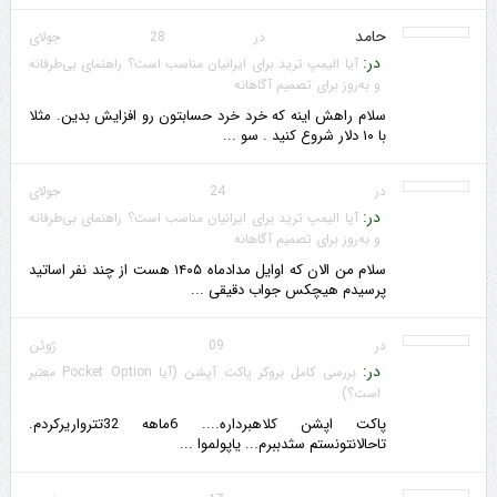
حامد
در 28 جولای
در:
آیا الیمپ ترید برای ایرانیان مناسب است؟ راهنمای بی‌طرفانه
و به‌روز برای تصمیم آگاهانه
سلام راهش اینه که خرد خرد حسابتون رو افزایش بدین. مثلا
با ۱۰ دلار شروع کنید . سو ...
در 24 جولای
در:
آیا الیمپ ترید برای ایرانیان مناسب است؟ راهنمای بی‌طرفانه
و به‌روز برای تصمیم آگاهانه
سلام من الان که اوایل مدادماه ۱۴۰۵ هست از چند نفر اساتید
پرسیدم هیچکس جواب دقیقی ...
در 09 ژوئن
در:
بررسی کامل بروکر پاکت آپشن (آیا Pocket Option معتبر
است؟)
پاکت اپشن کلاهبرداره.... 6ماهه 32تترواریرکردم.
تاحالانتونستم سثدببرم... یاپولموا ...