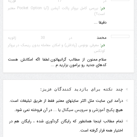
در 17 فوریه
در:
بررسی کامل بروکر پاکت آپشن (آیا Pocket Option معتبر
است؟)
دقیقا ...
محمد
در 30 ژانویه
در:
معرفی بونوس (پاداش) و امکان معامله بدون ریسک در بروکر
کوتکس
سلام.ممنون از مطالب گرانبهاتون.لطفا اگه امکانش هست
کدهای جدید رو برامون بزارید.م ...
چند نکته برای بازدید کنندگان عزیز:
درآمد این سایت مثل اکثر سایتهای معتبر فقط از طریق تبلیغات است.
هیچ
پکیج آموزشی
و
سرویس سیگنال
یا ... در آن فروخته نمی شود.
تمام مطالب اینجا همانطور که رایگان گردآوری شده ، رایگان هم در
اختیار همه قرار گرفته است.