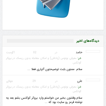
دیدگاه‌های اخیر
حامد
در 02 آگوست
در:
معرفی بونوس (پاداش) و امکان معامله بدون ریسک در بروکر
کوتکس
سلام. ممنون بابت توضیحتون آلپاری فعلا ...
علی
در 29 جولای
در:
معرفی بونوس (پاداش) و امکان معامله بدون ریسک در بروکر
کوتکس
سلام وقتتون بخیر من خواستم وارد بروکر کوکتس بشم بعد یه
نوشته قرمز رو سایت بود که ...