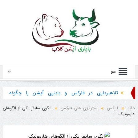
منو
کلاهبرداری در فارکس و باینری آپشن را چگونه
تشخیص دهیم ؟
خانه
فارکس
استراتژی های فارکس
الگوی سایفر یکی از الگوهای
هارمونیک
هشدار در مورد خرید استراتژی ها و پکیج آموزش
باینری آپشن