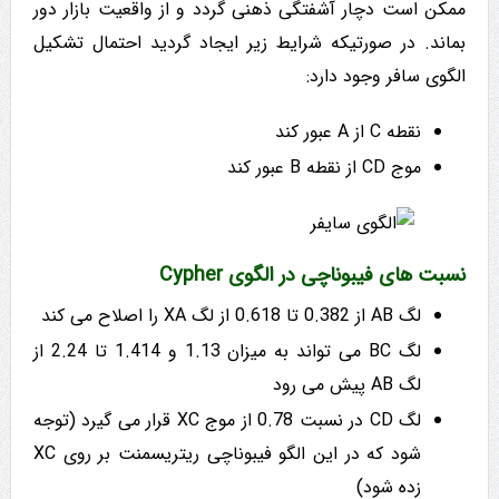
ممکن است دچار آشفتگی ذهنی گردد و از واقعیت بازار دور
بماند. در صورتیکه شرایط زیر ایجاد گردید احتمال تشکیل
الگوی سافر وجود دارد:
نقطه C از A عبور کند
موج CD از نقطه B عبور کند
نسبت های فیبوناچی در الگوی Cypher
لگ AB از 0.382 تا 0.618 از لگ XA را اصلاح می کند
لگ BC می تواند به میزان 1.13 و 1.414 تا 2.24 از
لگ AB پیش می رود
لگ CD در نسبت 0.78 از موج XC قرار می گیرد (توجه
شود که در این الگو فیبوناچی ریتریسمنت بر روی XC
زده شود)