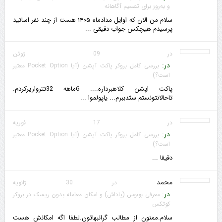
و به‌روز برای تصمیم آگاهانه
سلام من الان که اوایل مدادماه ۱۴۰۵ هست از چند نفر اساتید
پرسیدم هیچکس جواب دقیقی ...
در 09 ژوئن
در:
بررسی کامل بروکر پاکت آپشن (آیا Pocket Option معتبر
است؟)
پاکت اپشن کلاهبرداره.... 6ماهه 32تترواریرکردم.
تاحالانتونستم سثدببرم... یاپولموا ...
در 17 فوریه
در:
بررسی کامل بروکر پاکت آپشن (آیا Pocket Option معتبر
است؟)
دقیقا ...
محمد
در 30 ژانویه
در:
معرفی بونوس (پاداش) و امکان معامله بدون ریسک در بروکر
کوتکس
سلام.ممنون از مطالب گرانبهاتون.لطفا اگه امکانش هست