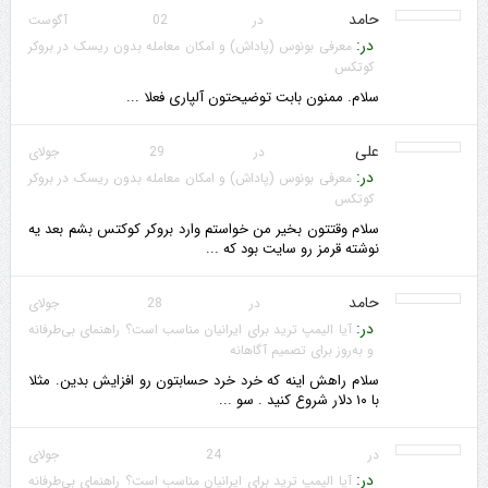
حامد
در 02 آگوست
در:
معرفی بونوس (پاداش) و امکان معامله بدون ریسک در بروکر
کوتکس
سلام. ممنون بابت توضیحتون آلپاری فعلا ...
علی
در 29 جولای
در:
معرفی بونوس (پاداش) و امکان معامله بدون ریسک در بروکر
کوتکس
سلام وقتتون بخیر من خواستم وارد بروکر کوکتس بشم بعد یه
نوشته قرمز رو سایت بود که ...
حامد
در 28 جولای
در:
آیا الیمپ ترید برای ایرانیان مناسب است؟ راهنمای بی‌طرفانه
و به‌روز برای تصمیم آگاهانه
سلام راهش اینه که خرد خرد حسابتون رو افزایش بدین. مثلا
با ۱۰ دلار شروع کنید . سو ...
در 24 جولای
در:
آیا الیمپ ترید برای ایرانیان مناسب است؟ راهنمای بی‌طرفانه