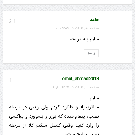
حامد
2.1
سپتامبر 4, 2018 در 9:49 ب.ظ
سلام بله درسته
پاسخ
omid_ahmadi2018
1
سپتامبر 1, 2018 در 10:25 ق.ظ
سلام
متاتریدر4 را دانلود کردم ولی وقتی در مرحله
نصب، پیغام میده که یوزر و پسوورد و پراکسی
را وارد کنید وقتی کنسل میکنم کلا از مرحله
نصب خارج میشه.