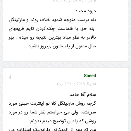
نوامبر 17, 2018 در 3:13 ب.ظ
درود مجدد
بله درست متوجه شدید خلاف روند و مارتینگل
.بله حق با شماست چک.کردن تایم فریمهای
بالاتر به نظر میاد بهترین نتیجه رو میده . بهر
حال ممنون از پاسختون .پیروز باشید .
Saeed
4
اکتبر 5, 2018 در 2:21 ب.ظ
سلام آقا حامد
گرچه روش مارتینگل کلا تو اینترنت خیلی مورد
سرزنشه، ولی می خواستم نظر شما رو در مورد
روشی که پایین توضیح میدم بدونم:
من تو دمو از اندیکاتور پارابولیک استفاده می