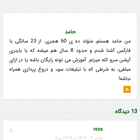
حامد
من حامد هستم، متولد ده ی 60 هجری. از 23 سالگی با
فارکس آشنا شدم و حدود 8 سال هم میشه که با باینری
آپشن سرو کله میزنم. آموزش می تونه رایگان باشه یا در ازای
مبلغی، به شرطی که با تبلیغات سوء و دروغ پردازی همراه
نباشه!
13 دیدگاه
reza
5
نوامبر 16, 2018 در 10:18 ق.ظ