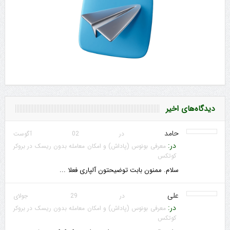
دیدگاه‌های اخیر
حامد
در 02 آگوست
در:
معرفی بونوس (پاداش) و امکان معامله بدون ریسک در بروکر
کوتکس
سلام. ممنون بابت توضیحتون آلپاری فعلا ...
علی
در 29 جولای
در:
معرفی بونوس (پاداش) و امکان معامله بدون ریسک در بروکر
کوتکس