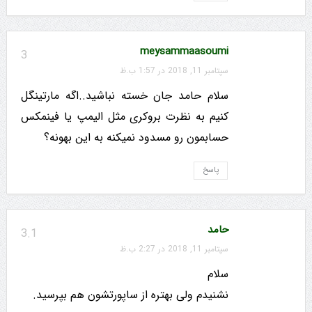
meysammaasoumi
3
سپتامبر 11, 2018 در 1:57 ب.ظ
سلام حامد جان خسته نباشید..اگه مارتینگل
کنیم به نظرت بروکری مثل الیمپ یا فینمکس
حسابمون رو مسدود نمیکنه به این بهونه؟
پاسخ
حامد
3.1
سپتامبر 11, 2018 در 2:27 ب.ظ
سلام
نشنیدم ولی بهتره از ساپورتشون هم بپرسید.