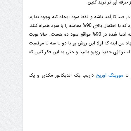
ز حرفه ای تر ترید کنین.
ر صد کارآمد باشه و فقط سود ایجاد کنه وجود نداره.
اما می توان با مطالعه بر روی روشهای مختلف، استراتژی هایی هم پیدا کرد که با احتمال بالای 90% معامله را با سود همراه کنند.
روشی که در این مطلب قصد معرفی اون رو دارم یکی از اون روشهاییه که ادعا شده در 90% مواقع سود ده هست. حالا نوبت
 من اینه که اولا این روش رو با دو یا سه تا موقعیت
استراتژی جدید روبرو بشید و حتی به این فکر کنین که
 تا
مووینگ اوریج
داریم. یک اندیکاتور مکدی و یک