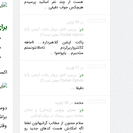
هست از چند نفر اساتید پرسیدم
هیچکس جواب دقیقی ...
در 09 ژوئن
برای پوزی
در:
بررسی کامل بروکر پاکت آپشن (آیا
Pocket Option معتبر است؟)
پاکت اپشن کلاهبرداره.... 6ماهه
32تترواریرکردم. تاحالانتونستم
سثدببرم... یاپولموا ...
در 17 فوریه
اکسپ
در:
بررسی کامل بروکر پاکت آپشن (آیا
Pocket Option معتبر است؟)
دقیقا ...
محمد
در 30 ژانویه
دوست
در:
معرفی بونوس (پاداش) و امکان
معامله بدون ریسک در بروکر کوتکس
براش
سلام.ممنون از مطالب گرانبهاتون.لطفا
وقت
اگه امکانش هست کدهای جدید رو