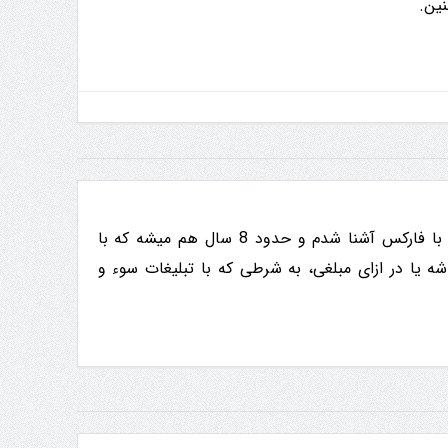
من حامد هستم، متولد ده ی 60 هجری. از 23 سالگی با فارکس آشنا شدم و حدود 8 سال هم میشه که با
شه یا در ازای مبلغی، به شرطی که با تبلیغات سوء و