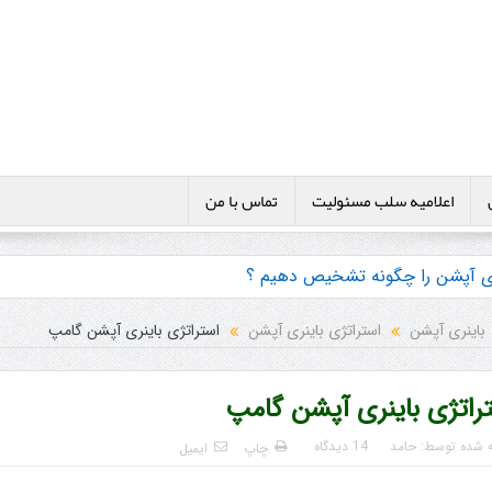
اعلامیه سلب مسئولیت
تماس با من
نری آپشن را چگونه تشخیص دهیم ؟
ی ها و پکیج آموزش باینری آپشن
باینری آپشن
استراتژی باینری آپشن
استراتژی باینری آپشن گامپ
راتژی باینری آپشن گامپ
ه شده توسط:
حامد
14 دیدگاه
چاپ
ایمیل