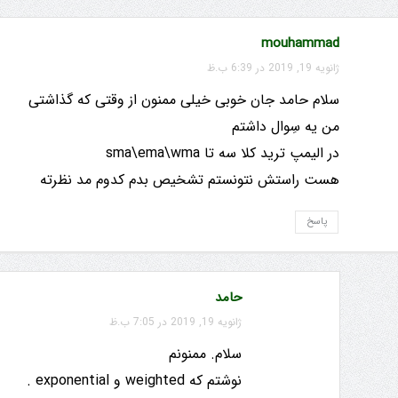
mouhammad
ژانویه 19, 2019 در 6:39 ب.ظ
سلام حامد جان خوبی خیلی ممنون از وقتی که گذاشتی
من یه سِوال داشتم
در الیمپ ترید کلا سه تا sma\ema\wma
هست راستش نتونستم تشخیص بدم کدوم مد نظرته
پاسخ
حامد
ژانویه 19, 2019 در 7:05 ب.ظ
سلام. ممنونم
نوشتم که weighted و exponential .