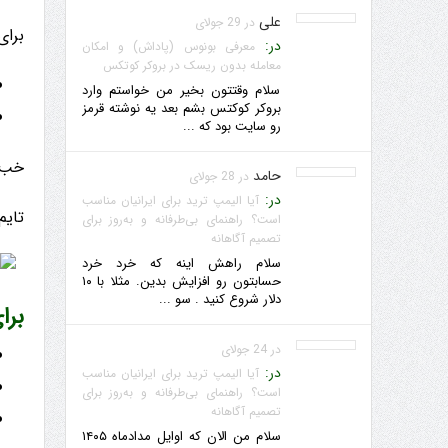
علی
در 29 جولای
برای
در:
معرفی بونوس (پاداش) و امکان
معامله بدون ریسک در بروکر کوتکس
سلام وقتتون بخیر من خواستم وارد
بروکر کوکتس بشم بعد یه نوشته قرمز
رو سایت بود که ...
خب ز
حامد
در 28 جولای
در:
آیا الیمپ ترید برای ایرانیان مناسب
تایم
است؟ راهنمای بی‌طرفانه و به‌روز برای
تصمیم آگاهانه
سلام راهش اینه که خرد خرد
حسابتون رو افزایش بدین. مثلا با ۱۰
دلار شروع کنید . سو ...
برای
در 24 جولای
در:
آیا الیمپ ترید برای ایرانیان مناسب
است؟ راهنمای بی‌طرفانه و به‌روز برای
تصمیم آگاهانه
سلام من الان که اوایل مدادماه ۱۴۰۵