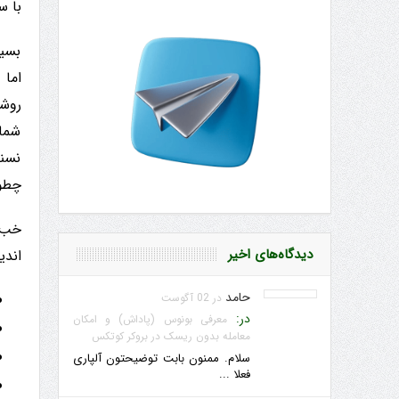
با س
بسیا
شماس
نسنج
چطور
خب 
دیدگاه‌های اخیر
اندیکا
حامد
در 02 آگوست
در:
معرفی بونوس (پاداش) و امکان
معامله بدون ریسک در بروکر کوتکس
سلام. ممنون بابت توضیحتون آلپاری
فعلا ...