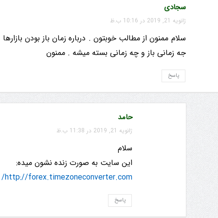
سجادی
ژانویه 21, 2019 در 10:16 ب.ظ
سلام ممنون از مطالب خوبتون . درباره زمان باز بودن بازاره
جه زمانی باز و چه زمانی بسته میشه . ممنون
پاسخ
حامد
ژانویه 21, 2019 در 11:38 ب.ظ
سلام
این سایت به صورت زنده نشون میده:
http://forex.timezoneconverter.com/
پاسخ