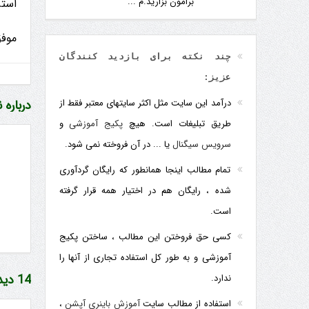
برامون بزارید.م ...
استرا
موفق
چند نکته برای بازدید کنندگان
عزیز:
درآمد این سایت مثل اکثر سایتهای معتبر فقط از
درباره 
طریق تبلیغات است. هیچ
پکیج آموزشی
و
سرویس سیگنال
یا ... در آن فروخته نمی شود.
تمام مطالب اینجا همانطور که رایگان گردآوری
شده ، رایگان هم در اختیار همه قرار گرفته
است.
کسی حق فروختن این مطالب ، ساختن پکیج
آموزشی و به طور کل استفاده تجاری از آنها را
14 دیدگاه
ندارد.
استفاده از مطالب سایت
آموزش باینری آپشن
،