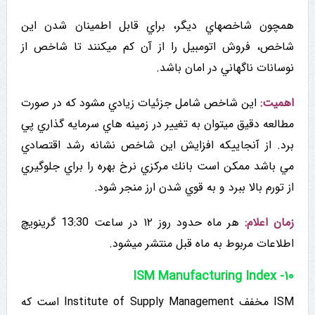
همچون شاخصهاي دیگر، براي قابل اطمینان شدن این
شاخص، فروش اتومبیل را از آن کم میکنند تا شاخص از
نوسانات ناگهاني در امان باشد.
اهميت:
این شاخص شامل جزئیات زيادي مشود که در صورت
مطالعه دقیق میتوان به تغيير در زمينه هاي سرمايه گذاري پي
برد. از آنجاييکه افزایش این شاخص نشانه رشد اقتصادي
مي باشد ممکن است بانك مركزي نرخ بهره را براي جلوگيري
از تورم بالا ببرد و به قوي شدن ارز منجر شود.
زمان اعلام:
هر ماه حدود روز ۱۲ در ساعت 13:30 گرینویچ
اطلاعات مربوط به ماه قبل منتشر میشود.
ISM Manufacturing Index -۱۰
ISM مخفف Institute of Supply Management است که