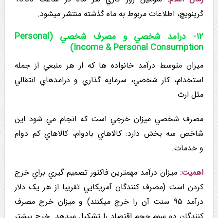
گرینویچ، اطلاعات مربوط به ماه گذشته منتشر میشود.
۱۲- درامد شخصي و مصرف شخصي (Personal
Income & Personal Consumption)
میزان متوسط درآمد خانواده ها که از هر منبعي از جمله
استخدام، كار شخصي، سرمايه گذاري و درامدهاي انتقالي
مثل ارث
مصرف شخصي میزان خرجي است که انجام مي شود این
شاخص سه بخش دارد: كالاهاي بادوام، كالاهاي کم دوام
و خدمات.
اهمیت:
میزان درآمد مهمترین فاکتور تصميم گيري براي خرج
کردن است (مصرف کنندگان آمريكايي تقريبا از هر یک دلار
درآمد ۹۵ سنت آن را خرج میکنند) و میزان خرج مصرف
کنندگان دو سوم حجم اقتصاد را تشکیل میدهد. خرج بیشتر