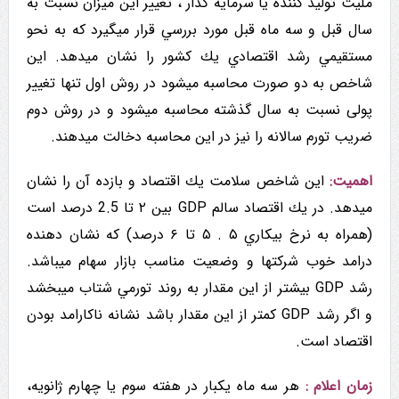
ملیت تولید کننده یا سرمایه گذار ، تغییر این میزان نسبت به
سال قبل و سه ماه قبل مورد بررسي قرار میگیرد که به نحو
مستقيمي رشد اقتصادي يك كشور را نشان میدهد. این
شاخص به دو صورت محاسبه میشود در روش اول تنها تغییر
پولی نسبت به سال گذشته محاسبه میشود و در روش دوم
ضریب تورم سالانه را نیز در این محاسبه دخالت میدهند.
اهمیت:
این شاخص سلامت يك اقتصاد و بازده آن را نشان
میدهد. در يك اقتصاد سالم GDP بین ۲ تا 2.5 درصد است
(همراه به نرخ بيکاري ۵ . ۵ تا ۶ درصد) که نشان دهنده
درامد خوب شركتها و وضعیت مناسب بازار سهام ميباشد.
رشد GDP بیشتر از این مقدار به روند تورمي شتاب میبخشد
و اگر رشد GDP کمتر از این مقدار باشد نشانه ناکارامد بودن
اقتصاد است.
زمان اعلام :
هر سه ماه يكبار در هفته سوم یا چهارم ژانویه،