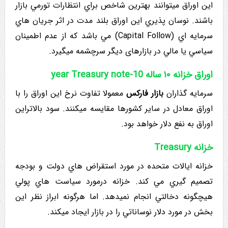
این اوراق میتوانند بهترین شاخص براي انتظارات تورمي بازار
باشند. نوسان پذیري این اوراق بلند مدت در اثر جریان هاي
سرمايه اي (Capital Follow) مي باشد که از عدم اطمینان
سیاسي يا مالي در بازارهای دیگر سرچشمه میگیرد.
اوراق خزانه ۱۰ ساله year Treasury note-10
سرمایه گذاران
بازار فارکس
معمولا تفاوت نرخ این اوراق را با
اوراق معادل در سایر کشورها مقایسه میکنند. سود بالاتراین
اوراق به نفع دلار خواهد بود.
خزانه Treasury
خزانه ایالات متحده در مورد استقراض هاي دولت و بودجه
تصمیم گیري مي كند. خزانه درمورد سیاست هاي پولي
هیچگونه دخالتي انجام نمیدهد. اما هرگونه ابراز نظر این
بخش در مورد دلار نوساناتي را در بازار ایجاد میکند.