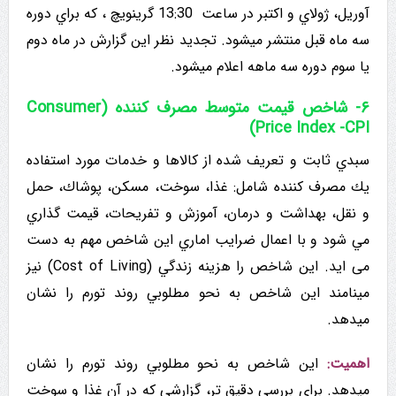
آوریل، ژولاي و اكتبر در ساعت 13:30 گرینویچ ، که براي دوره
سه ماه قبل منتشر میشود. تجدید نظر این گزارش در ماه دوم
یا سوم دوره سه ماهه اعلام میشود.
۶- شاخص قیمت متوسط مصرف کننده (Consumer
Price Index -CPI)
سبدي ثابت و تعریف شده از کالاها و خدمات مورد استفاده
يك مصرف کننده شامل: غذا، سوخت، مسکن، پوشاك، حمل
و نقل، بهداشت و درمان، آموزش و تفریحات، قیمت گذاري
مي شود و با اعمال ضرایب اماري این شاخص مهم به دست
می اید. این شاخص را هزینه زندگي (Cost of Living) نیز
مینامند این شاخص به نحو مطلوبي روند تورم را نشان
میدهد.
اهميت:
این شاخص به نحو مطلوبي روند تورم را نشان
میدهد. براي بررسي دقيق تر، گزارشی که در آن غذا و سوخت