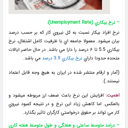
– نرخ بيکاري (Unemployment Rate):
نرخ افراد بیکار نسبت به کل نیروي کار که بر حسب درصد
بیان میشود. معمولا جامعه اي با ظرفیت کامل اشتغال، نرخ
بيكاري 5.5 تا ۶ درصد را دارا مي باشد. در حال حاضر ایالات
متحده حدودا داراي
نرخ بيكاري 3.9 درصد
مي باشد.
(آمار و ارقام منتشر شده در ایران به هیچ وجه قابل اعتماد
نیستند.).
اهمیت:
افزایش این نرخ باعث ضعف ارز مربوطه میشود و
بالعكس. اما کاهش زیاد این نرخ و در نتیجه کمبود نیروي
كار مي تواند بر حقوق درخواستي کارگران تاثیر بگذارد.
– درامد متوسط ساعتي و هفتگي و طول متوسط هفته کاري