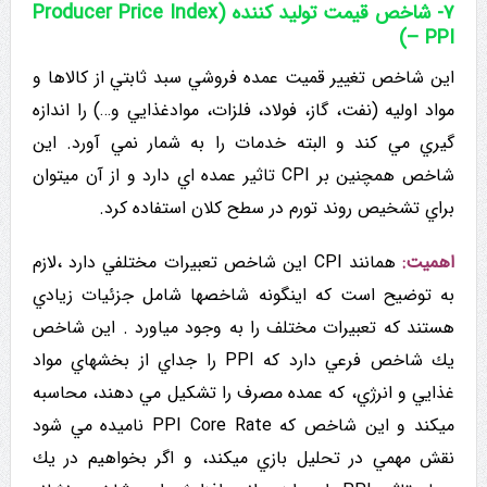
۷- شاخص قیمت تولید کننده (Producer Price Index
)
– PPI
این شاخص تغيير قمیت عمده فروشي سبد ثابتي از کالاها و
مواد اولیه (نفت، گاز، فولاد، فلزات، موادغذايي و…) را اندازه
گيري مي کند و البته خدمات را به شمار نمي آورد. این
شاخص همچنین بر CPI تاثیر عمده اي دارد و از آن میتوان
براي تشخيص روند تورم در سطح کلان استفاده کرد.
اهمیت:
همانند CPI این شاخص تعبیرات مختلفي دارد ،لازم
به توضیح است که اینگونه شاخصها شامل جزئیات زيادي
هستند که تعبیرات مختلف را به وجود میاورد . این شاخص
يك شاخص فرعي دارد که PPI را جداي از بخشهاي مواد
غذايي و انرژي، که عمده مصرف را تشكيل مي دهند، محاسبه
میکند و این شاخص که PPI Core Rate ناميده مي شود
نقش مهمي در تحلیل بازي ميکند، و اگر بخواهیم در يك