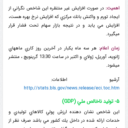
اهمیت:
در صورت افزایش غیر منتظره این شاخص نگراني از
ایجاد تورم و واکنش بانك مركزي که افزایش نرخ بهره هست،
افزايش مي يابد و در نتیجه بازار سهام تحت فشار قرار
میگیرد.
زمان اعلام:
هر سه ماه يكبار در آخرین روز کاري ماههاي
ژانویه، آوریل، ژولاي و اکتبر در ساعت 13:30 گرینویچ ، منتشر
میشود.
آرشیو اطلاعات:
http://stats.bls.gov/news.release/eci.toc.htm
۵- تولید ناخالص ملي (GDP)
این شاخص نشان دهنده ارزش پولي كالاهاي توليدي و
خدمات ارائه شده در داخل يك كشور مي باشد صرف نظر از