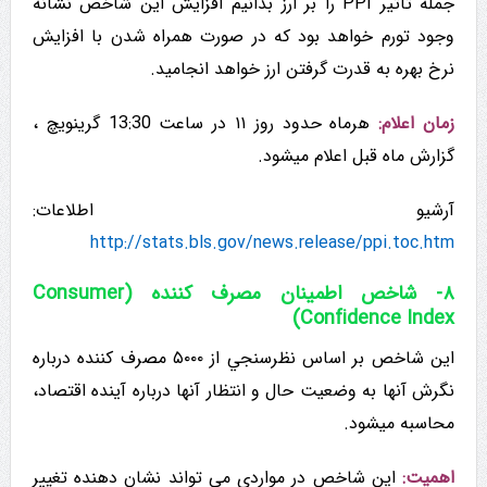
جمله تاثير PPI را بر ارز بدانیم افزایش این شاخص نشانه
وجود تورم خواهد بود که در صورت همراه شدن با افزایش
نرخ بهره به قدرت گرفتن ارز خواهد انجامید.
زمان اعلام:
هرماه حدود روز ۱۱ در ساعت 13:30 گرینویچ ،
گزارش ماه قبل اعلام میشود.
آرشیو اطلاعات:
http://stats.bls.gov/news.release/ppi.toc.htm
۸- شاخص اطمینان مصرف کننده (Consumer
Confidence Index)
این شاخص بر اساس نظرسنجي از ۵۰۰۰ مصرف کننده درباره
نگرش آنها به وضعیت حال و انتظار آنها درباره آینده اقتصاد،
محاسبه میشود.
اهمیت:
این شاخص در مواردي مي تواند نشان دهنده تغییر