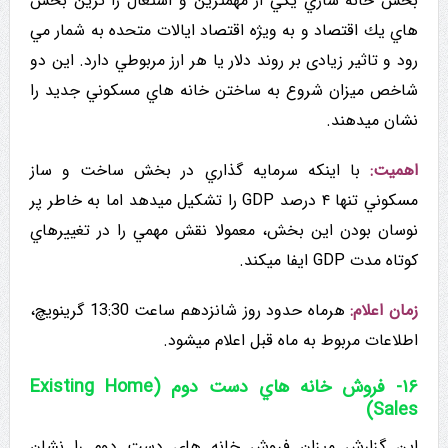
بخش خانه سازي يكي از مهمترین و اشتغال زا ترین بخش
هاي يك اقتصاد و به ویژه اقتصاد ایالات متحده به شمار مي
رود و تاثیر زیادی بر روند دلار یا هر ارز مربوطي دارد. این دو
شاخص میزان شروع به ساختن خانه هاي مسكوني جدید را
نشان میدهند.
اهميت:
با اینکه سرمايه گذاري در بخش ساخت و ساز
مسكوني تنها ۴ درصد GDP را تشکیل میدهد اما به خاطر پر
نوسان بودن این بخش، معمولا نقش مهمي را در تغييرهاي
کوتاه مدت GDP ایفا میکند.
زمان اعلام:
هرماه حدود روز شانزدهم ساعت 13:30 گرینویچ،
اطلاعات مربوط به ماه قبل اعلام میشود.
۱۶- فروش خانه هاي دست دوم (Existing Home
Sales)
این گزارش میزان فروش خانه هاي دست دوم را نشان