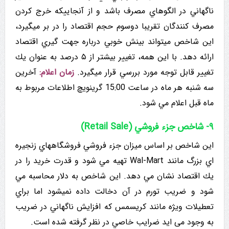
ناگهاني در الگوهاي مصرف باشد و از آنجاییکه خرج کردن
مصرف کنندگان تقریبا دوسوم حجم اقتصاد را در بر میگیرد،
این شاخص میتواند بینش خوبي درباره جهت گیري اقتصاد
ارائه دهد. با این همه، تغییر بیشتر از ۵ درصد به عنوان يك
تغيير قابل توجه مورد بررسي قرار میگیرد.
زمان اعلام:
آخرین
سه شنبه هر ماه در ساعت 15:00 گرینویچ اطلاعات مربوط به
ماه قبل اعلام مي شود.
۹- شاخص جزء فروشي (Retail Sale)
این شاخص بر اساس میزان جزء فروشي فروشگاههاي زنجيره
اي بزرگ مانند Wal-Mart تهيه مي شود و قدرت خرید را در
يك اقتصاد نشان مي دهد. این شاخص به دلار محاسبه مي
شود و ضریب تورم در آن دخالت داده نمیشود اما براي
تعطيلات ویژه مانند کریسمس که افزایش ناگهاني در ضریب
به وجود می اید ضرایب خاصي در نظر گرفته شده است.