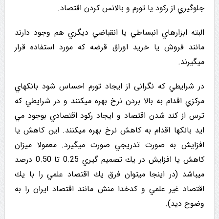
جلوگيري از رکود یا تورم و بالانس کردن اقتصاد.
البته ابزارهاي انبساطي یا انقباضي دیگري هم وجود دارند
مانند فروش یا خرید اوراق قرضه که مورد استفاده قرار
میگیرند.
در شرايطي که نگرانی از ایجاد تورم احساس شود بانكهاي
مركزي اقدام به بالا بردن نرخ بهره میکنند و در شرايطي که
ترس از کند شدن اقتصاد و ایجاد رکود اقتصادي بوجود مي
اید بانکها اقدام به کاهش نرخ بهره میکنند. این کاهش یا
افزایش به صورت تدریجي صورت میگیرد. معمولا میزان
کاهش یا افزایش در يك تصميم گيري 0.25 تا 0.50 درصد
ميباشد (در اینجا میتوان فرق يك اقتصاد علمي را با يك
اقتصاد غير علمي و کدخدا منش مانند اقتصاد ایران را به
وضوح دید).