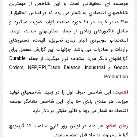
موسسه اي تحقيقاتي است و این شاخص از مهمترین
شاخصهاي اقتصادي به شمار مي رود که بر اساس تحقیق از
۳۰۰ مدیر خرید در ۲۰ حوزه صنعت تولید صورت میگیرد و
شامل فاكتورهاي زيادي از جمله سفارشهاي جديد، تولید،
استخدام، موجودي انبار، زمان تحویل، قیمت، دستورهاي
واردات و صادرات می باشد. جزئیات این گزارش مفصل براي
گزاراشهاي دیگر مورد استفاده قرار میگیرد، از جمله: Durable
Goods و Orders, NFP,PPI,Trade Balance :Industrial
Production
اهمیت:
این شاخص حرف اول را در زمینه شاخصهاي توليد
میزند، هر عددي بالاي ۵۰ براي این شاخص نشانگر توسعه
اقتصاد به شمار مي رود و تاثیر مثبتي بر دلار دارد.
زمان اعلام:
هر ماه در اولین روز کاري ساعت ۱۵ گرینویچ
گزارش مربوط به ماه قبل اعلام میشود.