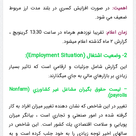
اهمیت:
در صورت افزایش کسري در بلند مدت ارز مربوط
ضعيف مي شود.
زمان اعلام:
تقریبا نوزدهم هرماه در ساعت 13:30 گرینویچ ،
گزارش ۲ ماه گذشته اعلام میشود.
2- وضعیت اشتغال (Employment Situation):
این گزارش شامل جزئیات و ارقامي است که تاثیر بسیار
زيادي بر بازارهاي مالي به جاي ميگذارند:
– لیست حقوق بگیران مشاغل غیر کشاورزي (
Nonfarm
):
payrolls
تغيير در این شاخص که نشان دهنده تغییر میزان افراد به کار
گرفته شده در امور صنعتي و تجاري است ، بیانگر میزان
پويايي و سلامت اقتصادي يك كشور است. این شاخص در
سالهاي اخير توجه زیادی را به خود جلب کرده است و به