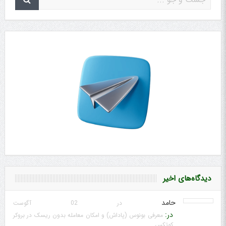
دیدگاه‌های اخیر
حامد
در 02 آگوست
در:
معرفی بونوس (پاداش) و امکان معامله بدون ریسک در بروکر
کوتکس