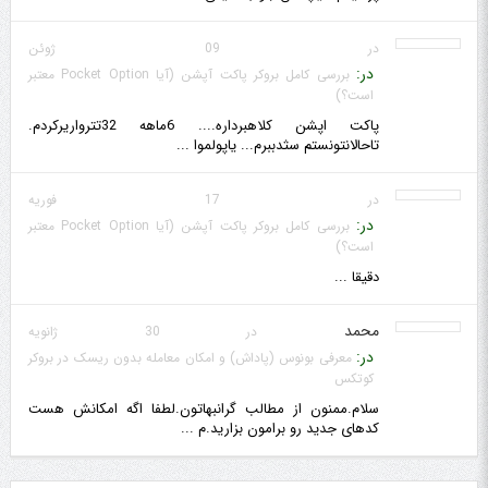
در 09 ژوئن
در:
بررسی کامل بروکر پاکت آپشن (آیا Pocket Option معتبر
است؟)
پاکت اپشن کلاهبرداره.... 6ماهه 32تترواریرکردم.
تاحالانتونستم سثدببرم... یاپولموا ...
در 17 فوریه
در:
بررسی کامل بروکر پاکت آپشن (آیا Pocket Option معتبر
است؟)
دقیقا ...
محمد
در 30 ژانویه
در:
معرفی بونوس (پاداش) و امکان معامله بدون ریسک در بروکر
کوتکس
سلام.ممنون از مطالب گرانبهاتون.لطفا اگه امکانش هست
کدهای جدید رو برامون بزارید.م ...