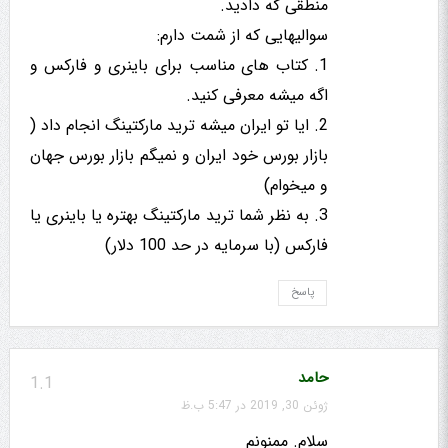
منطقی که دادید.
سوالیهایی که از شمت دارم:
1. کتاب های مناسب برای باینری و فارکس و
اگه میشه معرفی کنید.
2. ایا تو ایران میشه ترید مارکتینگ انجام داد (
بازار بورس خود ایران و نمیگم بازار بورس جهان
و میخوام)
3. به نظر شما ترید مارکتینگ بهتره یا باینری یا
فارکس (با سرمایه در حد 100 دلار)
پاسخ
حامد
1.1
ژوئن 30, 2019 در 5:47 ب.ظ
سلام. ممنونم