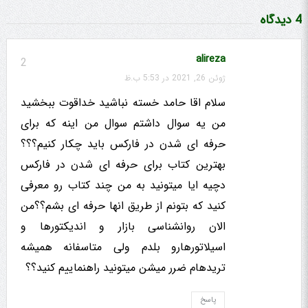
4 دیدگاه
alireza
2
ژوئن 26, 2021 در 5:53 ب.ظ
سلام اقا حامد خسته نباشید خداقوت ببخشید
من یه سوال داشتم سوال من اینه که برای
حرفه ای شدن در فارکس باید چکار کنیم؟؟؟
بهترین کتاب برای حرفه ای شدن در فارکس
دچیه ایا میتونید به من چند کتاب رو معرفی
کنید که بتونم از طریق انها حرفه ای بشم؟؟من
الان روانشناسی بازار و اندیکتورها و
اسیلاتورهارو بلدم ولی متاسفانه همیشه
تریدهام ضرر میشن میتونید راهنماییم کنید؟؟
پاسخ