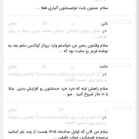
سلام. ممنون بابت توضیحتون آلپاری فعلا ...
علی
در 29 جولای
در:
معرفی بونوس (پاداش) و امکان معامله بدون ریسک در بروکر
کوتکس
سلام وقتتون بخیر من خواستم وارد بروکر کوکتس بشم بعد یه
نوشته قرمز رو سایت بود که ...
حامد
در 28 جولای
در:
آیا الیمپ ترید برای ایرانیان مناسب است؟ راهنمای بی‌طرفانه
و به‌روز برای تصمیم آگاهانه
سلام راهش اینه که خرد خرد حسابتون رو افزایش بدین. مثلا
با ۱۰ دلار شروع کنید . سو ...
در 24 جولای
در:
آیا الیمپ ترید برای ایرانیان مناسب است؟ راهنمای بی‌طرفانه
و به‌روز برای تصمیم آگاهانه
سلام من الان که اوایل مدادماه ۱۴۰۵ هست از چند نفر اساتید
پرسیدم هیچکس جواب دقیقی ...