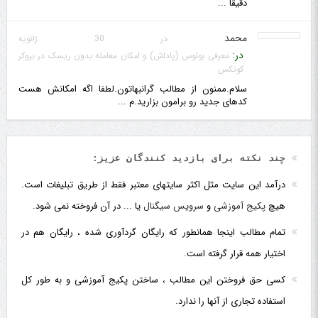
دقیقا ...
محمد
در 30 ژانویه
در:
معرفی بونوس (پاداش) و امکان معامله بدون ریسک در بروکر
کوتکس
سلام.ممنون از مطالب گرانبهاتون.لطفا اگه امکانش هست
کدهای جدید رو برامون بزارید.م ...
چند نکته برای بازدید کنندگان عزیز:
درآمد این سایت مثل اکثر سایتهای معتبر فقط از طریق تبلیغات است.
هیچ
پکیج آموزشی
و
سرویس سیگنال
یا ... در آن فروخته نمی شود.
تمام مطالب اینجا همانطور که رایگان گردآوری شده ، رایگان هم در
اختیار همه قرار گرفته است.
کسی حق فروختن این مطالب ، ساختن پکیج آموزشی و به طور کل
استفاده تجاری از آنها را ندارد.