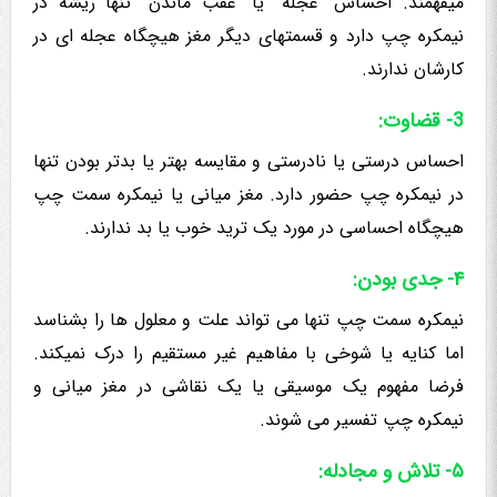
میفهمند. احساس “عجله” یا “عقب ماندن” تنها ریشه در
نیمکره چپ دارد و قسمتهای دیگر مغز هیچگاه عجله ای در
کارشان ندارند.
3- قضاوت:
احساس درستی یا نادرستی و مقایسه بهتر یا بدتر بودن تنها
در نیمکره چپ حضور دارد. مغز میانی یا نیمکره سمت چپ
هیچگاه احساسی در مورد یک ترید خوب یا بد ندارند.
۴- جدی بودن:
نیمکره سمت چپ تنها می تواند علت و معلول ها را بشناسد
اما کنایه یا شوخی با مفاهیم غیر مستقیم را درک نمیکند.
فرضا مفهوم یک موسیقی یا یک نقاشی در مغز میانی و
نیمکره چپ تفسیر می شوند.
۵- تلاش و مجادله: