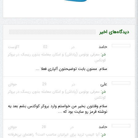
دیدگاه‌های اخیر
حامد
در 02 آگوست
در:
معرفی بونوس (پاداش) و امکان معامله بدون ریسک در بروکر
کوتکس
سلام. ممنون بابت توضیحتون آلپاری فعلا ...
علی
در 29 جولای
در:
معرفی بونوس (پاداش) و امکان معامله بدون ریسک در بروکر
کوتکس
سلام وقتتون بخیر من خواستم وارد بروکر کوکتس بشم بعد یه
نوشته قرمز رو سایت بود که ...
حامد
در 28 جولای
در:
آیا الیمپ ترید برای ایرانیان مناسب است؟ راهنمای بی‌طرفانه