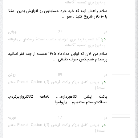
و به‌روز برای تصمیم آگاهانه
سلام راهش اینه که خرد خرد حسابتون رو افزایش بدین. مثلا
با ۱۰ دلار شروع کنید . سو ...
در 24 جولای
در:
آیا الیمپ ترید برای ایرانیان مناسب است؟ راهنمای بی‌طرفانه
و به‌روز برای تصمیم آگاهانه
سلام من الان که اوایل مدادماه ۱۴۰۵ هست از چند نفر اساتید
پرسیدم هیچکس جواب دقیقی ...
در 09 ژوئن
در:
بررسی کامل بروکر پاکت آپشن (آیا Pocket Option معتبر
است؟)
پاکت اپشن کلاهبرداره.... 6ماهه 32تترواریرکردم.
تاحالانتونستم سثدببرم... یاپولموا ...
در 17 فوریه
در:
بررسی کامل بروکر پاکت آپشن (آیا Pocket Option معتبر
است؟)