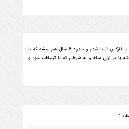
من حامد هستم، متولد ده ی 60 هجری. از 23 سالگی با فارکس آشنا شدم و حدود 8 سال هم میشه که با
شه یا در ازای مبلغی، به شرطی که با تبلیغات سوء و
*
‌اند