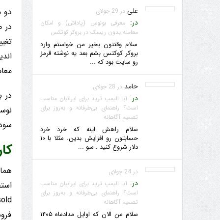
علی
در 29 جولای
در:
معرفی بونوس (پاداش) و امکان
معامله بدون ریسک در بروکر کوتکس
تغیی
سلام وقتتون بخیر من خواستم وارد
بروکر کوکتس بشم بعد یه نوشته قرمز
رو سایت بود که ...
معام
حامد
در 28 جولای
در:
آیا الیمپ ترید برای ایرانیان مناسب
است؟ راهنمای بی‌طرفانه و به‌روز برای
تصمیم آگاهانه
سود 
سلام راهش اینه که خرد خرد
حسابتون رو افزایش بدین. مثلا با ۱۰
کاربرد 
دلار شروع کنید . سو ...
در 24 جولای
در:
آیا الیمپ ترید برای ایرانیان مناسب
است؟ راهنمای بی‌طرفانه و به‌روز برای
تصمیم آگاهانه
فروش
سلام من الان که اوایل مدادماه ۱۴۰۵