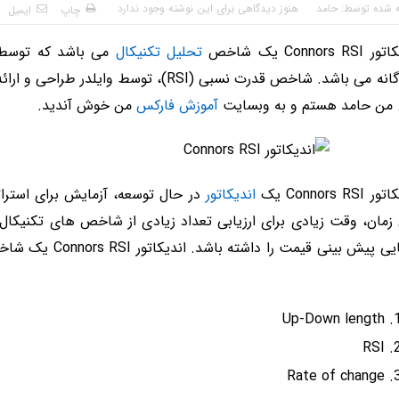
ه شده توسط:
حامد
هنوز دیدگاهی برای این نوشته وجود ندارد
چاپ
ایمیل
Connors RS یک شاخص
تحلیل تکنیکال
می باشد که توسط ل
جداگانه می باشد. شاخص قدرت نسبی (RSI)، ت
 من حامد هستم و به وبسایت
آموزش فارکس
من خوش آندید.
Connors RSI یک
اندیکاتور
مان، وقت زیادی برای ارزیابی تعداد زیادی از شاخص های تکنیکال م
توانایی پیش بینی 
Up-Down length
RSI
Rate of change