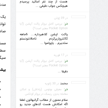
هست از چند نفر اساتید پرسیدم
مدت 
هیچکس جواب دقیقی ...
در 09 ژوئن
توان
در:
بررسی کامل بروکر پاکت آپشن (آیا
Pocket Option معتبر است؟)
صادر
پاکت اپشن کلاهبرداره.... 6ماهه
32تترواریرکردم. تاحالانتونستم
سثدببرم... یاپولموا ...
سطوح
در 17 فوریه
سیگن
در:
بررسی کامل بروکر پاکت آپشن (آیا
Pocket Option معتبر است؟)
بیشت
دقیقا ...
محمد
در 30 ژانویه
در:
معرفی بونوس (پاداش) و امکان
معامله بدون ریسک در بروکر کوتکس
سلام.ممنون از مطالب گرانبهاتون.لطفا
اگه امکانش هست کدهای جدید رو