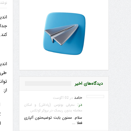
نوشت
اندیکاتور I
کند.
اندیکاتور 
طی ز
دیدگاه‌های اخیر
از:
حامد
در 02 آگوست
در:
معرفی بونوس (پاداش) و امکان
معامله بدون ریسک در بروکر کوتکس
سلام. ممنون بابت توضیحتون آلپاری
فعلا ...