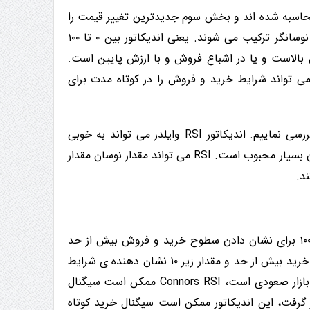
رد از سه مولفه ی استفاده از RSI توسط ولز وایلدر در دهه ی ۱۹۷۰ محاسبه شده اند و بخش سوم جدیدترین تغییر قیمت را
در مقیاس ۰ تا ۱۰۰ نشان می دهد. این سه فاکتور با هم برای ایجاد یک نوسانگر ترکیب می شوند. یعنی اندیکاتور بین ۰ تا ۱۰۰
 بالاست و یا در اشباع فروش و با ارزش پایین است.
یکاتور Connors RSI با استفاده از نمایش دادن مقداری بین ۰ تا ۱۰۰ می تواند شرایط خرید و فروش را در کوتاه مدت برای
در بین صحبت درباره ی اندیکاتور Connors RSI، بهتر است RSI را نیز بررسی نماییم. اندیکاتور RSI وایلدر می تواند به خوبی
نوسان قیمت در بازار را اندازه گیری نماید و از این حیث در بین معامله گران بسیار محبوب است. RSI می تواند مقدار نوسان مقدار
د.
همانطور که قبل تر گفته شد اندیکاتور Connors RSI از مقداری بین ۰ تا ۱۰۰ برای نشان دادن سطوح خرید و فروش بیش از حد
استفاده می کند. مقدار بالاتر از ۹۰ نشان دهنده ی شرایط Overbought یا خرید بیش از حد و مقدار زیر ۱۰ نشان دهنده ی شرایط
Oversold فروش بیش از حد می باشد. به عنوان مثال، زمانی که روند در بازار صعودی است، Connors RSI ممکن است سیگنال
ار گرفت، این اندیکاتور ممکن است سیگنال خرید کوتاه