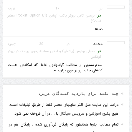
در 17 فوریه
در:
بررسی کامل بروکر پاکت آپشن (آیا Pocket Option معتبر
است؟)
دقیقا ...
محمد
در 30 ژانویه
در:
معرفی بونوس (پاداش) و امکان معامله بدون ریسک در بروکر
کوتکس
سلام.ممنون از مطالب گرانبهاتون.لطفا اگه امکانش هست
کدهای جدید رو برامون بزارید.م ...
چند نکته برای بازدید کنندگان عزیز:
درآمد این سایت مثل اکثر سایتهای معتبر فقط از طریق تبلیغات است.
هیچ
پکیج آموزشی
و
سرویس سیگنال
یا ... در آن فروخته نمی شود.
تمام مطالب اینجا همانطور که رایگان گردآوری شده ، رایگان هم در