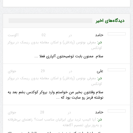
دیدگاه‌های اخیر
حامد
در 02 آگوست
در:
معرفی بونوس (پاداش) و امکان معامله بدون ریسک در بروکر
کوتکس
سلام. ممنون بابت توضیحتون آلپاری فعلا ...
علی
در 29 جولای
در:
معرفی بونوس (پاداش) و امکان معامله بدون ریسک در بروکر
کوتکس
سلام وقتتون بخیر من خواستم وارد بروکر کوکتس بشم بعد یه
نوشته قرمز رو سایت بود که ...
حامد
در 28 جولای
در:
آیا الیمپ ترید برای ایرانیان مناسب است؟ راهنمای بی‌طرفانه
و به‌روز برای تصمیم آگاهانه