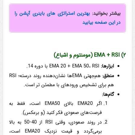
بیشتر بخوانید:
بهترین استراتژی های باینری آپشن را
در این صفحه بیابید
۲) EMA + RSI (مومنتوم و اشباع)
ابزارها:
EMA 20 + EMA 50، RSI با دوره 14.
منطق:
هم‌جهتی EMAها نشان‌دهنده روند درسته؛ RSI
هم برای تشخیص ورودهای با مطمئن تر است.
گام‌ها:
اگر EMA20 بالای EMA50 است، فقط به
فرصت‌های صعودی فکر کنید (و برعکس).
در روند صعودی، وقتی RSI از 40-50 به بالا
برمی‌گردد و قیمت نزدیک EMA20 است،