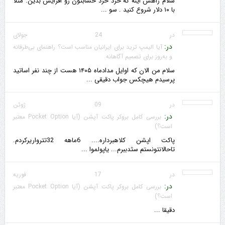
سلام راهش اینه که خرد خرد حسابتون رو افزایش بدین. مثلا
با ۱۰ دلار شروع کنید . سو ...
در 24 جولای
در:
آیا الیمپ ترید برای ایرانیان مناسب است؟ راهنمای بی‌طرفانه
و به‌روز برای تصمیم آگاهانه
سلام من الان که اوایل مدادماه ۱۴۰۵ هست از چند نفر اساتید
پرسیدم هیچکس جواب دقیقی ...
در 09 ژوئن
در:
بررسی کامل بروکر پاکت آپشن (آیا Pocket Option معتبر
است؟)
پاکت اپشن کلاهبرداره.... 6ماهه 32تترواریرکردم.
تاحالانتونستم سثدببرم... یاپولموا ...
در 17 فوریه
در:
بررسی کامل بروکر پاکت آپشن (آیا Pocket Option معتبر
است؟)
دقیقا ...