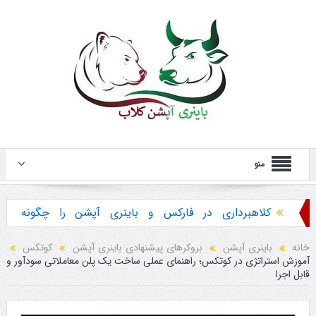
منو
کلاهبرداری در فارکس و باینری آپشن را چگونه
تشخیص دهیم ؟
خانه
باینری آپشن
بروکرهای پیشنهادی باینری آپشن
کوتکس
آموزش استراتژی در کوتکس؛ راهنمای عملی ساخت یک پلن معاملاتی سودآور و
هشدار در مورد خرید استراتژی ها و پکیج آموزش
قابل اجرا
باینری آپشن