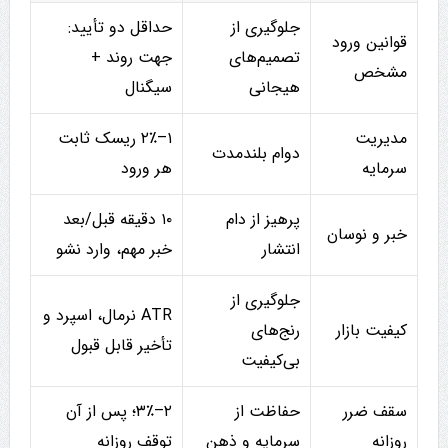
جلوگیری از
حداقل دو تأیید:
قوانین ورود
تصمیم‌های
جهت روند +
مشخص
هیجانی
سیگنال
مدیریت
۱–۲٪ ریسک ثابت
دوام بلندمدت
سرمایه
هر ورود
پرهیز از دام
۱۰ دقیقه قبل/بعد
خبر و نوسان
انتشار
خبر مهم، وارد نشو
جلوگیری از
ATR نرمال، اسپرد و
کیفیت بازار
رنج‌های
تأخیر قابل قبول
بی‌کیفیت
سقف ضرر
حفاظت از
۲–۳٪؛ پس از آن
روزانه
سرمایه و ذهن
توقف روزانه