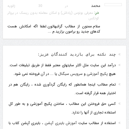
محمد
در 30 ژانویه
در:
معرفی بونوس (پاداش) و امکان معامله بدون ریسک در بروکر
کوتکس
سلام.ممنون از مطالب گرانبهاتون.لطفا اگه امکانش هست
کدهای جدید رو برامون بزارید.م ...
چند نکته برای بازدید کنندگان عزیز:
درآمد این سایت مثل اکثر سایتهای معتبر فقط از طریق تبلیغات است.
هیچ
پکیج آموزشی
و
سرویس سیگنال
یا ... در آن فروخته نمی شود.
تمام مطالب اینجا همانطور که رایگان گردآوری شده ، رایگان هم در
اختیار همه قرار گرفته است.
کسی حق فروختن این مطالب ، ساختن پکیج آموزشی و به طور کل
استفاده تجاری از آنها را ندارد.
استفاده از مطالب سایت
آموزش باینری آپشن
، باینری آپشن کلاب با