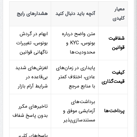
معیار
آنچه باید دنبال کنید
هشدارهای رایج
کلیدی
متن واضح درباره
ابهام در گردش
شفافیت
بونوس، KYC و
بونوس، تغییرات
قوانین
محدودیت‌ها
ناگهانی قوانین
پایداری در زمان‌های
لغزش‌های شدید
کیفیت
عادی، اختلاف کمتر
بی‌قاعده در
قیمت‌گذاری
با منابع مرجع
شرایط آرام بازار
برداشت‌های
تاخیرهای مکرر
پرداخت‌ها
آزمایشی موفق و
بدون پاسخ شفاف
مستندسازی‌پذیر
پاسخ‌های کلی،