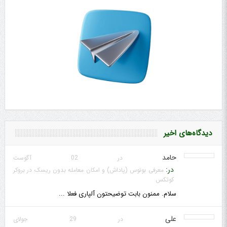
دیدگاه‌های اخیر
حامد
در 02 آگوست
در:
معرفی بونوس (پاداش) و امکان معامله بدون ریسک در بروکر
کوتکس
سلام. ممنون بابت توضیحتون آلپاری فعلا ...
علی
در 29 جولای