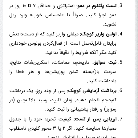
تست پلتفرم در دمو:
استراتژی را حداقل ۷ تا ۱۰ روز در
دمو اجرا کنید. صرفاً با «احساس خوب» وارد ریل
نشوید.
اولین واریز کوچک:
مبلغی واریز کنید که از دست‌دادنش
برایتان قابل‌تحمل است. از فعال‌کردن بونوس خودداری
کنید مگر آنکه شرایط را دقیقاً بدانید.
ثبت سوابق:
تاریخچه معاملات، اسکرین‌شات نتایج،
سرعت باز/بسته شدن پوزیشن‌ها و هر خطا را
یادداشت کنید.
برداشت آزمایشی کوچک:
پس از چند روز، یک برداشت
کم‌حجم انجام دهید. زمان تایید، رسید بلاک‌چین (در
رمزارز) و رفتار پشتیبانی را ثبت کنید.
ارزیابی پس از تست:
کیفیت تجربه خود را با جدول
معیارها مقایسه کنید. اگر ۲ یا ۳ محور کلیدی نامطلوب
بود، اندازه سرمایه را افزایش ندهید.