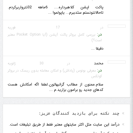
پاکت اپشن کلاهبرداره.... 6ماهه 32تترواریرکردم.
تاحالانتونستم سثدببرم... یاپولموا ...
در 17 فوریه
در:
بررسی کامل بروکر پاکت آپشن (آیا Pocket Option معتبر
است؟)
دقیقا ...
محمد
در 30 ژانویه
در:
معرفی بونوس (پاداش) و امکان معامله بدون ریسک در بروکر
کوتکس
سلام.ممنون از مطالب گرانبهاتون.لطفا اگه امکانش هست
کدهای جدید رو برامون بزارید.م ...
چند نکته برای بازدید کنندگان عزیز:
درآمد این سایت مثل اکثر سایتهای معتبر فقط از طریق تبلیغات است.