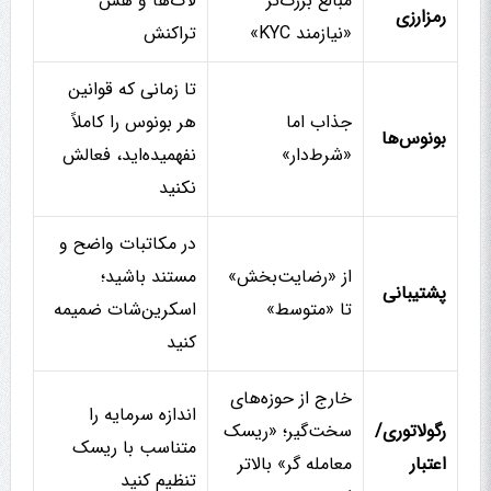
مبالغ بزرگ‌تر
لاگ‌ها و هش
رمزارزی
«نیازمند KYC»
تراکنش
تا زمانی که قوانین
جذاب اما
هر بونوس را کاملاً
بونوس‌ها
«شرط‌دار»
نفهمیده‌اید، فعالش
نکنید
در مکاتبات واضح و
از «رضایت‌بخش»
مستند باشید؛
پشتیبانی
تا «متوسط»
اسکرین‌شات ضمیمه
کنید
خارج از حوزه‌های
اندازه سرمایه را
رگولاتوری/
سخت‌گیر؛ «ریسک
متناسب با ریسک
اعتبار
معامله گر» بالاتر
تنظیم کنید