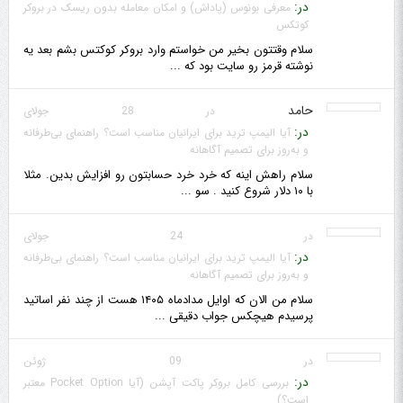
در:
معرفی بونوس (پاداش) و امکان معامله بدون ریسک در بروکر
کوتکس
سلام وقتتون بخیر من خواستم وارد بروکر کوکتس بشم بعد یه
نوشته قرمز رو سایت بود که ...
حامد
در 28 جولای
در:
آیا الیمپ ترید برای ایرانیان مناسب است؟ راهنمای بی‌طرفانه
و به‌روز برای تصمیم آگاهانه
سلام راهش اینه که خرد خرد حسابتون رو افزایش بدین. مثلا
با ۱۰ دلار شروع کنید . سو ...
در 24 جولای
در:
آیا الیمپ ترید برای ایرانیان مناسب است؟ راهنمای بی‌طرفانه
و به‌روز برای تصمیم آگاهانه
سلام من الان که اوایل مدادماه ۱۴۰۵ هست از چند نفر اساتید
پرسیدم هیچکس جواب دقیقی ...
در 09 ژوئن
در:
بررسی کامل بروکر پاکت آپشن (آیا Pocket Option معتبر
است؟)