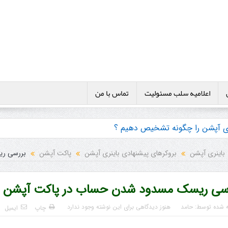
اعلامیه سلب مسئولیت
تماس با من
نری آپشن را چگونه تشخیص دهیم ؟
ی ها و پکیج آموزش باینری آپشن
باینری آپشن
بروکرهای پیشنهادی باینری آپشن
پاکت آپشن
بررسی ر
رسی ریسک مسدود شدن حساب در پاکت آپشن
ه شده توسط:
حامد
هنوز دیدگاهی برای این نوشته وجود ندارد
چاپ
ایمیل