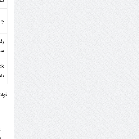
تک
چن
رف
سو
با
قوان