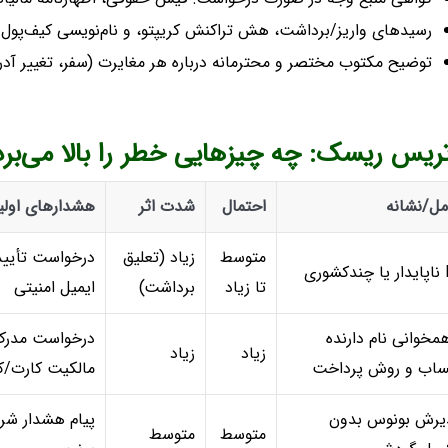
رسیدهای واریز/برداشت، هش تراکنش کریپتو، و نام‌نویسی کیف‌پول ب
توضیح مکتوب مختصر و محترمانه درباره هر مغایرت (سفر، تغییر آ
ریس ریسک: چه چیزهایی خطر را بالا می‌بر
مل/نشانه
احتمال
شدت اثر
هشدارهای اولی
متوسط
زیاد (تعلیق
درخواست تأیید
کشوری
تا زیاد
برداشت)
ایمیل امنیتی
همخوانی نام دارنده
درخواست مدر
زیاد
زیاد
اب و روش پرداخت
مالکیت کارت/ک
یرش بونوس بدون
پیام هشدار شر
متوسط
متوسط