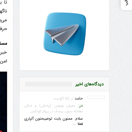
تا ب
ناگ
می‌پ
حرفه
مسئ
امن‌
دیدگاه‌های اخیر
حامد
در 02 آگوست
در:
معرفی بونوس (پاداش) و امکان
معامله بدون ریسک در بروکر کوتکس
سلام. ممنون بابت توضیحتون آلپاری
فعلا ...