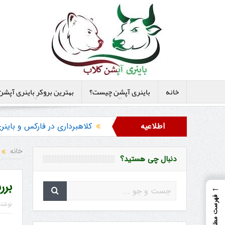
خانه
باینری آپشن چیست؟
بهترین بروکر باینری آپشن
اطلاعیه
کلاهبرداری در فارکس و بای
هشدار در مورد خرید استراتژ
خانه
دنبال چی هستید؟
بر
←
فهرست مطالب
نوشت