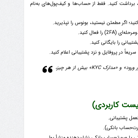
 برداشت کنید. فقط از حساب‌ها و کیف‌پول‌های به‌نام
نید؛ اگر مطمئن نیستید، بونوس را نپذیرید.
 را فعال کنید.
یبانی را بایگانی کنید.
عاً در پروفایل و نزد پشتیبانی اعلام کنید.
همخوانی «نام دارنده حساب»، «روش پرداخت»، «کشور ورود» و «مدارک KYC» بیش از هر چیز،
یست کاربردی)
عمل پشتیبانی.
ت‌حساب بانکی).
ی یا صورتحساب بانکی نشان‌دهنده منشأ پول.