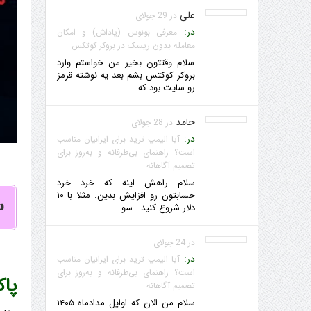
علی
در 29 جولای
در:
معرفی بونوس (پاداش) و امکان
معامله بدون ریسک در بروکر کوتکس
سلام وقتتون بخیر من خواستم وارد
بروکر کوکتس بشم بعد یه نوشته قرمز
رو سایت بود که ...
حامد
در 28 جولای
در:
آیا الیمپ ترید برای ایرانیان مناسب
است؟ راهنمای بی‌طرفانه و به‌روز برای
تصمیم آگاهانه
سلام راهش اینه که خرد خرد
حسابتون رو افزایش بدین. مثلا با ۱۰

دلار شروع کنید . سو ...
در 24 جولای
در:
آیا الیمپ ترید برای ایرانیان مناسب
است؟ راهنمای بی‌طرفانه و به‌روز برای
ند؟
تصمیم آگاهانه
سلام من الان که اوایل مدادماه ۱۴۰۵