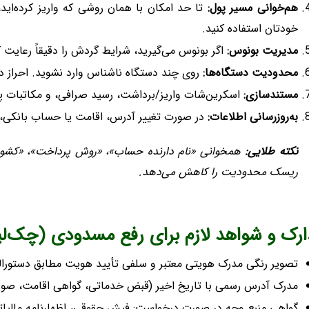
هم‌خوانی مسیر پول:
تا حد امکان با همان روشی که واریز کرده‌اید،
خودتان استفاده کنید.
مدیریت بونوس:
اگر بونوس می‌گیرید، شرایط گردش را دقیقاً رعایت ک
محدودیت دستگاه‌ها:
روی چند دستگاه ناشناس وارد نشوید. احراز دومرحله‌ای (2FA)
مستندسازی:
اسکرین‌شات واریز/برداشت، رسید صرافی، و مکاتبات پشت
به‌روزرسانی اطلاعات:
در صورت تغییر آدرس، اقامت یا حساب بانکی، سری
نکته طلایی:
ریسک محدودیت را کاهش می‌دهد.
ارک و شواهد لازم برای رفع مسدودی (چک‌ل
تصویر رنگی مدرک هویتی معتبر و سلفی تأیید هویت مطابق دستورال
مدرک آدرس رسمی با تاریخ اخیر (قبض خدماتی، گواهی اقامت، صور
گواهی منبع وجه در صورت درخواست: فیش حقوقی، اظهارنامه مالیات