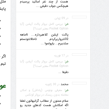
هست از چند نفر اساتید پرسیدم
هیچکس جواب دقیقی ...
پایش
در 09 ژوئن
در:
بررسی کامل بروکر پاکت آپشن (آیا
Pocket Option معتبر است؟)
پاکت اپشن کلاهبرداره.... 6ماهه
32تترواریرکردم. تاحالانتونستم
سثدببرم... یاپولموا ...
در 17 فوریه
اگر 
در:
بررسی کامل بروکر پاکت آپشن (آیا
تیم 
Pocket Option معتبر است؟)
دقیقا ...
عو
محمد
در 30 ژانویه
در:
معرفی بونوس (پاداش) و امکان
معامله بدون ریسک در بروکر کوتکس
سلام.ممنون از مطالب گرانبهاتون.لطفا
اگه امکانش هست کدهای جدید رو