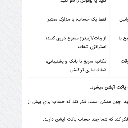
کنید یا بونوس را لغو کنید
نین
فقط یک حساب، با مدارک معتبر
ح یا
از ربات/آربیتراژ ممنوع دوری کنید؛
استراتژی شفاف
قت
مکاتبه سریع با بانک و پشتیبانی،
شفاف‌سازی تراکنش
ب
پاکت آپشن
میشود.
 آپشن ورود نکنید. چون ممکن است، فکر کند که حساب برای بیش از
کر کند که شما چند حساب پاکت آپشن دارید.