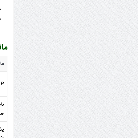
مات
عا
IP ناپایدار یا چند
نا
حس
پذ