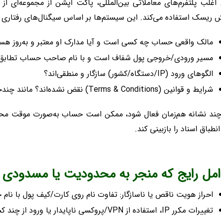
 ریسک استفاده می‌کند. این سیستم‌ها بر اساس سیگنال‌های رفتاری و م
مالک واقعی حساب چه کسی است و آیا مدارک او معتبر و به‌روز هس
مسیر ورودی/خروجی پول شفاف است و با نام صاحب حساب تطابق 
الگوهای ورود (IP/دستگاه/کشور) سازگار و منطقی‌اند؟
شرایط و قوانین (Terms & Conditions) نقض نشده‌اند؟ مانند چندحساب، بونوس، ربات‌های غیرمجاز.
چند نشانه هم‌زمان فعال شود، ممکن است حساب به‌صورت موقت محدو
انطباق اسناد را بازبینی کند.
امل رایج که منجر به محدودیت یا مسدودی 
احراز هویت ناقص یا ناسازگار: تفاوت نام روی کارت/کیف پول با نا
تغییرات مکرر IP، استفاده از VPN/پروکسی ناپایدار یا ورود از چند کشور در بازه کوتاه.