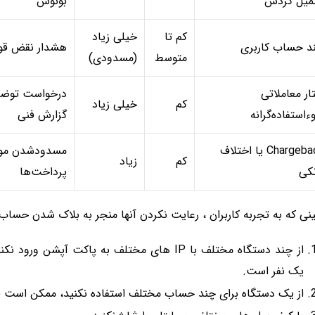
میل گردش
بونوس
کم تا
خیلی زیاد
د حساب کاربری
هشدار نقض قوا
متوسط
(مسدودی)
تار معاملاتی
درخواست توضی
کم
خیلی زیاد
ءاستفاده‌گرانه
گزارش فنی
Chargeback یا اختلاف
مسدودشدن مو
کم
زیاد
نکی
پرداخت‌ها
ینی که به تجربه کاربران ، رعایت نکردن آنها منجر به بلاک شدن حسا
از چند دستگاه مختلف با IP های مختلف به پاکت
یک نفر است.
از یک دستگاه برای چند حساب مختلف استفاده نکنید، ممکن است ف