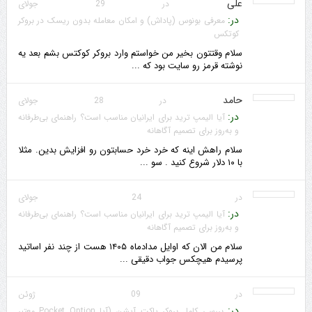
علی
در 29 جولای
در:
معرفی بونوس (پاداش) و امکان معامله بدون ریسک در بروکر
کوتکس
سلام وقتتون بخیر من خواستم وارد بروکر کوکتس بشم بعد یه
نوشته قرمز رو سایت بود که ...
حامد
در 28 جولای
در:
آیا الیمپ ترید برای ایرانیان مناسب است؟ راهنمای بی‌طرفانه
و به‌روز برای تصمیم آگاهانه
سلام راهش اینه که خرد خرد حسابتون رو افزایش بدین. مثلا
با ۱۰ دلار شروع کنید . سو ...
در 24 جولای
در:
آیا الیمپ ترید برای ایرانیان مناسب است؟ راهنمای بی‌طرفانه
و به‌روز برای تصمیم آگاهانه
سلام من الان که اوایل مدادماه ۱۴۰۵ هست از چند نفر اساتید
پرسیدم هیچکس جواب دقیقی ...
در 09 ژوئن
در:
بررسی کامل بروکر پاکت آپشن (آیا Pocket Option معتبر