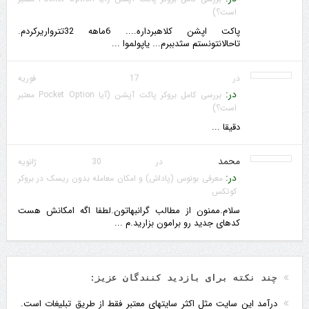
است؟)
پاکت اپشن کلاهبرداره.... 6ماهه 32تترواریرکردم.
تاحالانتونستم سثدببرم... یاپولموا ...
در 17 فوریه
در:
بررسی کامل بروکر پاکت آپشن (آیا Pocket Option معتبر
است؟)
دقیقا ...
محمد
در 30 ژانویه
در:
معرفی بونوس (پاداش) و امکان معامله بدون ریسک در بروکر
کوتکس
سلام.ممنون از مطالب گرانبهاتون.لطفا اگه امکانش هست
کدهای جدید رو برامون بزارید.م ...
چند نکته برای بازدید کنندگان عزیز:
درآمد این سایت مثل اکثر سایتهای معتبر فقط از طریق تبلیغات است.