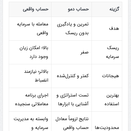
گزینه
حساب دمو
حساب واقعی
تمرین و یادگیری
معامله با سرمایه
هدف
بدون ریسک
واقعی
ریسک
بالا؛ امکان زیان
صفر
سرمایه
وجود دارد
بالاتر؛ نیازمند
هیجانات
کمتر و کنترل‌شده
انضباط
بهترین
تست استراتژی و
اجرای برنامه
استفاده
آشنایی با ابزارها
معاملاتی سنجیده
نتایج لزوماً معادل
وابسته به مدیریت
محدودیت‌ها
حساب واقعی
سرمایه و