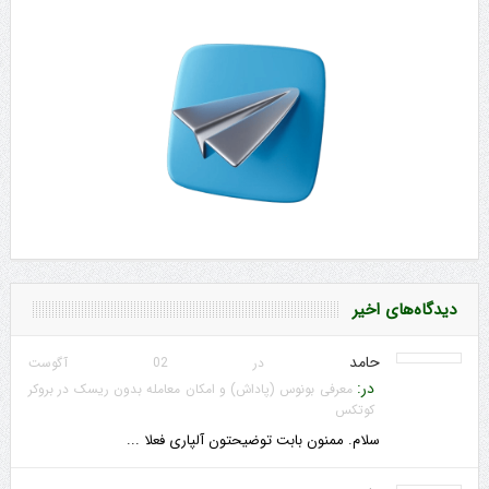
دیدگاه‌های اخیر
حامد
در 02 آگوست
در:
معرفی بونوس (پاداش) و امکان معامله بدون ریسک در بروکر
کوتکس
سلام. ممنون بابت توضیحتون آلپاری فعلا ...