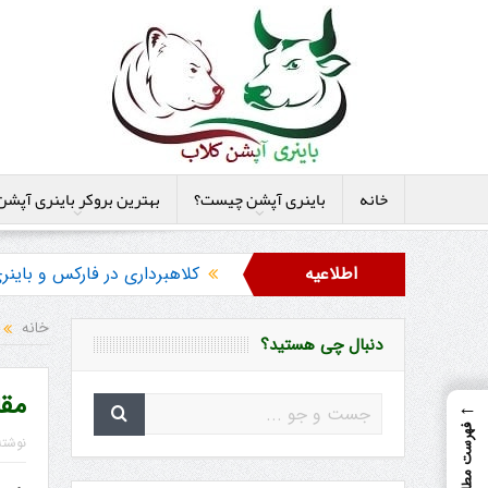
خانه
باینری آپشن چیست؟
بهترین بروکر باینری آپشن
اطلاعیه
کلاهبرداری در فارکس و بای
هشدار در مورد خرید استراتژ
خانه
دنبال چی هستید؟
مقا
←
فهرست مطالب
نوشت