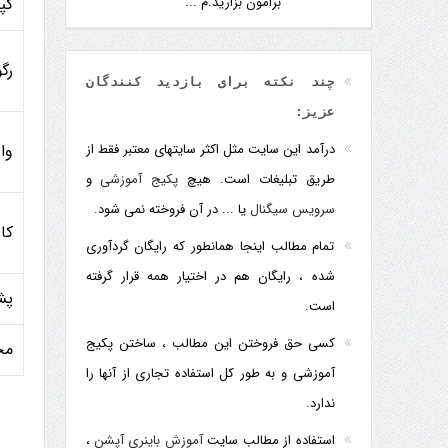
برامون بزارید.م ...
کپ
رگ
چند نکته برای بازدید کنندگان
عزیز:
درآمد این سایت مثل اکثر سایتهای معتبر فقط از
وا
طریق تبلیغات است. هیچ
پکیج آموزشی
و
سرویس سیگنال
یا ... در آن فروخته نمی شود.
کا
تمام مطالب اینجا همانطور که رایگان گردآوری
شده ، رایگان هم در اختیار همه قرار گرفته
پش
است.
کسی حق فروختن این مطالب ، ساختن پکیج
مح
آموزشی و به طور کل استفاده تجاری از آنها را
ندارد.
استفاده از مطالب سایت
آموزش باینری آپشن
،