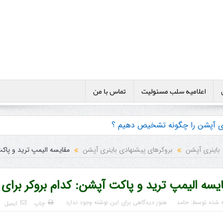
اعلامیه سلب مسئولیت
تماس با من
نری آپشن را چگونه تشخیص دهیم ؟
ی ها و پکیج آموزش باینری آپشن
باینری آپشن
بروکرهای پیشنهادی باینری آپشن
مقایسه الیمپ ترید و پاکت
یسه الیمپ ترید و پاکت آپشن: کدام بروکر برای
ه شده توسط:
حامد
هنوز دیدگاهی برای این نوشته وجود ندارد
چاپ
ایمیل