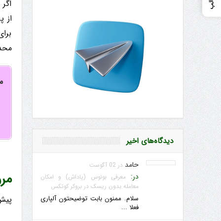
اگر 
از پ
برای
محدو
م
دیدگاه‌های اخیر
حامد
در 02 آگوست
مرو
در:
معرفی بونوس (پاداش) و امکان
معامله بدون ریسک در بروکر کوتکس
سلام. ممنون بابت توضیحتون آلپاری
پیش 
فعلا ...