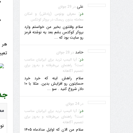
علی
در 29 جولای
در:
معرفی بونوس (پاداش) و امکان
معامله بدون ریسک در بروکر کوتکس
سلام وقتتون بخیر من خواستم وارد
بروکر کوکتس بشم بعد یه نوشته قرمز
رو سایت بود که ...
هر د
حامد
تعیی
در 28 جولای
در:
آیا الیمپ ترید برای ایرانیان مناسب
است؟ راهنمای بی‌طرفانه و به‌روز برای
تصمیم آگاهانه
سلام راهش اینه که خرد خرد
حسابتون رو افزایش بدین. مثلا با ۱۰
دلار شروع کنید . سو ...
جد
در 24 جولای
مع
در:
آیا الیمپ ترید برای ایرانیان مناسب
است؟ راهنمای بی‌طرفانه و به‌روز برای
تصمیم آگاهانه
نو
سلام من الان که اوایل مدادماه ۱۴۰۵