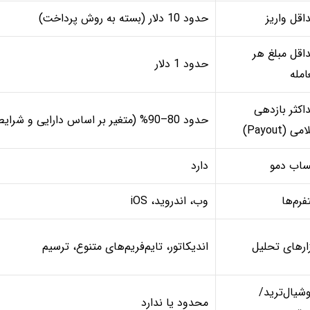
اقل واریز
حدود 10 دلار (بسته به روش پرداخت)
اقل مبلغ هر
حدود 1 دلار
امله
اکثر بازدهی
حدود 80–90% (متغیر بر اساس دارایی و شرایط)
می (Payout)
اب دمو
دارد
فرم‌ها
وب، اندروید، iOS
زارهای تحلیل
اندیکاتور، تایم‌فریم‌های متنوع، ترسیم
شیال‌ترید/
محدود یا ندارد