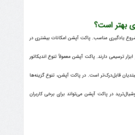
ری بهتر است؟
 شروع یادگیری مناسب. پاکت آپشن امکانات بیشتری در
اتورهای رایج (MA، RSI، MACD و…) و ابزار ترسیمی دارند. پاکت آپشن معمولاً تنوع اندیکاتور
تدیان قابل‌درک‌تر است. در پاکت آپشن، تنوع گزینه‌ها
یال‌ترید در پاکت آپشن می‌تواند برای برخی کاربران