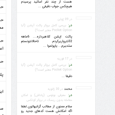
هست از چند نفر اساتید پرسیدم
هیچکس جواب دقیقی ...
حد
در 09 ژوئن
حد
در:
بررسی کامل بروکر پاکت آپشن (آیا
مع
Pocket Option معتبر است؟)
پاکت اپشن کلاهبرداره.... 6ماهه
حد
32تترواریرکردم. تاحالانتونستم
سثدببرم... یاپولموا ...
اعلا
در 17 فوریه
حس
در:
بررسی کامل بروکر پاکت آپشن (آیا
Pocket Option معتبر است؟)
پلت
دقیقا ...
محمد
در 30 ژانویه
اب
در:
معرفی بونوس (پاداش) و امکان
معامله بدون ریسک در بروکر کوتکس
سلام.ممنون از مطالب گرانبهاتون.لطفا
سو
اگه امکانش هست کدهای جدید رو