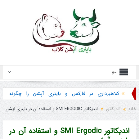
منو
کلاهبرداری در فارکس و باینری آپشن را چگونه
تشخیص دهیم ؟
خانه
اندیکاتور
اندیکاتور SMI ERGODIC و استفاده آن در باینری آپشن
هشدار در مورد خرید استراتژی ها و پکیج آموزش
باینری آپشن
اندیکاتور SMI Ergodic و استفاده آن در