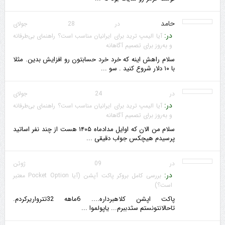
حامد
در 28 جولای
در:
آیا الیمپ ترید برای ایرانیان مناسب است؟ راهنمای بی‌طرفانه
و به‌روز برای تصمیم آگاهانه
سلام راهش اینه که خرد خرد حسابتون رو افزایش بدین. مثلا
با ۱۰ دلار شروع کنید . سو ...
در 24 جولای
در:
آیا الیمپ ترید برای ایرانیان مناسب است؟ راهنمای بی‌طرفانه
و به‌روز برای تصمیم آگاهانه
سلام من الان که اوایل مدادماه ۱۴۰۵ هست از چند نفر اساتید
پرسیدم هیچکس جواب دقیقی ...
در 09 ژوئن
در:
بررسی کامل بروکر پاکت آپشن (آیا Pocket Option معتبر
است؟)
پاکت اپشن کلاهبرداره.... 6ماهه 32تترواریرکردم.
تاحالانتونستم سثدببرم... یاپولموا ...