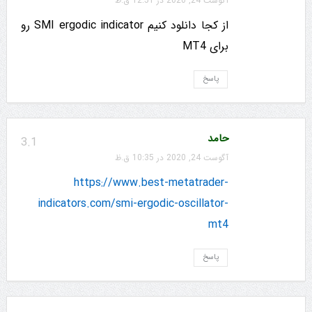
آگوست 24, 2020 در 12:51 ق.ظ
از کجا دانلود کنیم SMI ergodic indicator رو
برای MT4
پاسخ
حامد
3.1
آگوست 24, 2020 در 10:35 ق.ظ
https://www.best-metatrader-
indicators.com/smi-ergodic-oscillator-
mt4
پاسخ