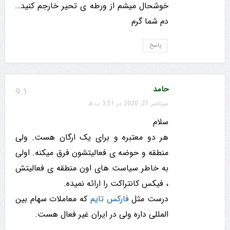
خوشحال میشم از ورطه ی تحیر خارجم کنید…
دم شما گرم
پاسخ
حامد
9.1
سپتامبر 21, 2020 در 3:51 ب.ظ
سلام
هر دو معتبره و برای یک ارگان هست. ولی
منطقه و حوضه ی فعالیتشون فرق میکنه. اولی
به خاطر سیاست های اون منطقه ی فعالیتش
، فیکس کانتراکت را ارائه نمیده.
درست مثل
فارکس تایم
که معاملات سهام بین
المللی داره ولی در ایران غیر فعال هست.