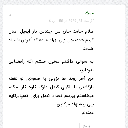
میلاد
5
آگوست 25, 2020 در 1:58 ب.ظ
سلام حامد جان من چندین بار ایمیل اسال
کردم خدمتتون ولی ایراد میده که آدرس اشتباه
هست
یه سوالی داشتم ممنون میشم اکه راهنمایی
بفرمایید
من آخر روند ها نزولی یا صعودی تو نقطه
بازگشتی با الگوی کندل دارک کلود کار میکنم
میخاستم بپرسم تعداد کندل برای اکسپایرتایم
چی پیشنهاد میکنین
ممنونم
پاسخ