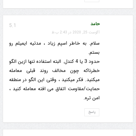
حامد
5.1
آگوست 25, 2020 در 2:43 ب.ظ
سلام. به خاطر اسپم زیاد ، مدتیه ایمیلم رو
بستم.
حدود 3 یا 4 کندل. البته استفاده تنها ازین الگو
خطرناکه چون مخالف روند قبلی معامله
میکنید. فکر میکنید ، وقتی این الگو در منطقه
حمایت/مقاومت اتفاق می افته معامله کنید ،
امن تره.
پاسخ