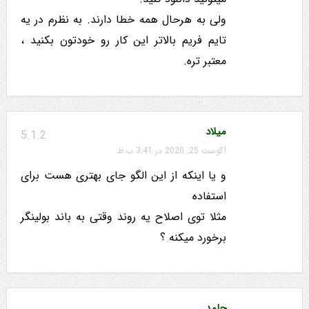
ولی به هرحال همه خطا دارند. به نظرم در یه
تایم فریم بالاتر این کار رو خودتون بکنید ،
معتبر تره.
میلاد
5.1.2
آگوست 25, 2020 در 3:41 ب.ظ
و یا اینکه از این الگو جای بهتری هست برای
استفاده
مثلا توی اصلاح یه روند وقتی به باند بولینگر
برخورد میکنه ؟
حامد