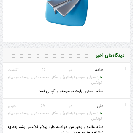
دیدگاه‌های اخیر
حامد
در 02 آگوست
در:
معرفی بونوس (پاداش) و امکان معامله بدون ریسک در بروکر
کوتکس
سلام. ممنون بابت توضیحتون آلپاری فعلا ...
علی
در 29 جولای
در:
معرفی بونوس (پاداش) و امکان معامله بدون ریسک در بروکر
کوتکس
سلام وقتتون بخیر من خواستم وارد بروکر کوکتس بشم بعد یه
نوشته قرمز رو سایت بود که ...