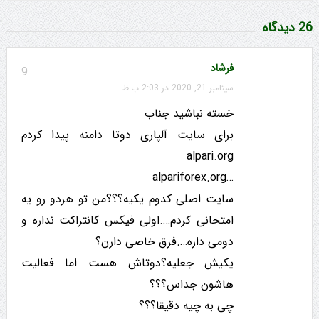
26 دیدگاه
فرشاد
9
سپتامبر 21, 2020 در 2:03 ب.ظ
خسته نباشید جناب
برای سایت آلپاری دوتا دامنه پیدا کردم
alpari.org
…alpariforex.org
سایت اصلی کدوم یکیه؟؟؟من تو هردو رو یه
امتحانی کردم….اولی فیکس کانتراکت نداره و
دومی داره….فرق خاصی دارن؟
یکیش جعلیه؟دوتاش هست اما فعالیت
هاشون جداس؟؟؟
چی به چیه دقیقا؟؟؟