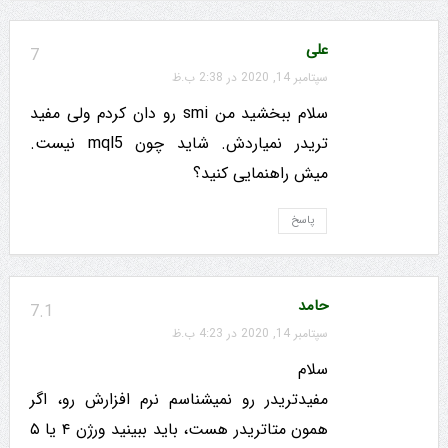
علی
7
سپتامبر 14, 2020 در 2:38 ب.ظ
سلام ببخشید من smi رو دان کردم ولی مفید
تریدر نمیاردش. شاید چون mql5 نیست.
میش راهنمایی کنید؟
پاسخ
حامد
7.1
سپتامبر 14, 2020 در 4:23 ب.ظ
سلام
مفیدتریدر رو نمیشناسم نرم افزارش رو، اگر
همون متاتریدر هست، باید ببینید ورژن ۴ یا ۵