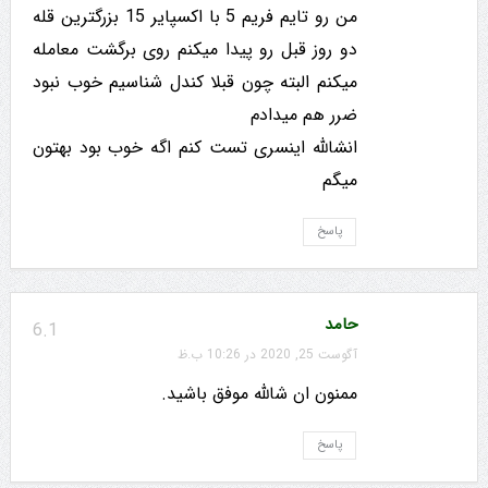
من رو تایم فریم 5 با اکسپایر 15 بزرگترین قله
دو روز قبل رو پیدا میکنم روی برگشت معامله
میکنم البته چون قبلا کندل شناسیم خوب نبود
ضرر هم میدادم
انشالله اینسری تست کنم اگه خوب بود بهتون
میگم
پاسخ
حامد
6.1
آگوست 25, 2020 در 10:26 ب.ظ
ممنون ان شالله موفق باشید.
پاسخ