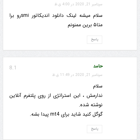
سپتامبر 21, 2020 در 4:00 ق.ظ
سلام میشه لینک دانلود اندیکاتور smiرو برا
متا۵ برین ممنونم
پاسخ
حامد
8.1
سپتامبر 21, 2020 در 11:49 ق.ظ
سلام
ندارمش ، این استراتژی از روی پلتفرم آنلاین
نوشته شده.
گوگل کنید شاید برای mt4 پیدا بشه.
پاسخ