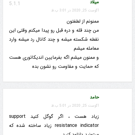
میلاد
5.1.1
آگوست 25, 2020 در 3:01 ب.ظ
ممنونم از لطفتون
من چند قله و دره قبل رو پیدا میکنم وقتی این
نقطه شکسته میشه و چند کانال رد میشه وارد
معامله میشم
و ممنون میشم اگه بفرمایین اندیکاتوری هست
که حمایت و مقاومت رو نشون بده
حامد
آگوست 25, 2020 در 5:01 ب.ظ
زیاد هست ، اگر گوگل کنید support
resistance indicator زیاد ساخته شده که
میتونید دانلود کنید.