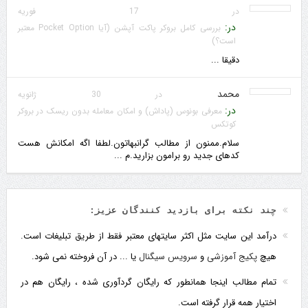
در 17 فوریه
در:
بررسی کامل بروکر پاکت آپشن (آیا Pocket Option معتبر
است؟)
دقیقا ...
محمد
در 30 ژانویه
در:
معرفی بونوس (پاداش) و امکان معامله بدون ریسک در بروکر
کوتکس
سلام.ممنون از مطالب گرانبهاتون.لطفا اگه امکانش هست
کدهای جدید رو برامون بزارید.م ...
چند نکته برای بازدید کنندگان عزیز:
درآمد این سایت مثل اکثر سایتهای معتبر فقط از طریق تبلیغات است.
هیچ
پکیج آموزشی
و
سرویس سیگنال
یا ... در آن فروخته نمی شود.
تمام مطالب اینجا همانطور که رایگان گردآوری شده ، رایگان هم در
اختیار همه قرار گرفته است.