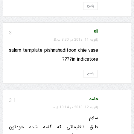
پاسخ
ali
3
ژانویه 11, 2018 در 8:30 ب.ظ
salam template pishnahaditoon chie vase
in indicatore????
پاسخ
حامد
3.1
ژانویه 12, 2018 در 10:14 ق.ظ
سلام
طبق تنظیماتی که گفته شده خودتون