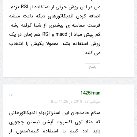
من در این روش حرفی از استفاده از RSI نزدم.
اضافه کردن اندیکاتورهای دیگه باعث میشه
فرصت معامله ی بیشتری از شما گرفته بشه.
کم پیش میاد از macd و RSI هم زمان در یک
روش استفاده بشه. معمولا یکیش را انتخاب
می کنند.
پاسخ
1425Iman
5
سپتامبر 23, 2018 در 11:26 ب.ظ
سلام حامدجان این استراتژیهاو اندیکاتورهائی
که مثلا توی اکسپرت آپشن نیستن چجوری
باید ادد کنیم یا استفاده کنیم؟ممنون از