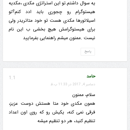
یه سوال داشتم.تو این استراتژی مکدی ،مکدیه
هیستوگرام رو چجوری باید ادد کنم؟تو
اسیلاتورها مکدی هست تو خود متاتریدر ولی
برای هیستوگرامش هیچ بخشی ب این نام
نیست .ممنون میشم راهنمایی بفرمایید
پاسخ
حامد
1.1
دسامبر 4, 2017 در 11:33 ب.ظ
سلام، ممنون
همون مکدی خود متا هستش دوست عزیز،
فرقی نمی کنه، یکیش رو که روی اون اعداد
تنظیم کنید، هر دو تنظیم میشه