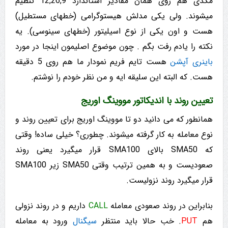
مکدی هم روی همان مقادیر استاندارد 12,26,9 تنظیم
میشوند. ولی یکی مدلش هیستوگرامی (خطهای مستطیل)
هست و اون یکی از نوع اسیلیتور (خطهای سینوسی). یه
نکته را یادم رفت بگم . چون موضوع اصلیمون اینجا در مورد
باینری آپشن
هست تایم فریم نمودار ما هم روی 5 دقیقه
هست. که البته این سلیقه ایه و من نظر خودم را نوشتم.
تعیین روند با اندیکاتور مووینگ اوریج
همانطور که می دانید دو تا مووینگ اوریج برای تعیین روند و
نوع معامله به کار گرفته میشوند. چطوری؟ خیلی ساده! وقتی
که SMA50 بالای SMA100 قرار میگیرد یعنی روند
صعودیست و به همین ترتیب وقتی SMA50 زیر SMA100
قرار میگیرد روند نزولیست.
بنابراین در روند صعودی معامله
CALL
داریم و در روند نزولی
هم
PUT
. خب حالا باید منتظر
سیگنال
ورود به معامله