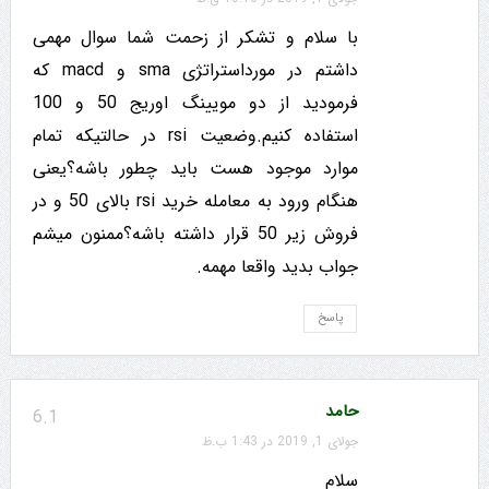
با سلام و تشکر از زحمت شما سوال مهمی
داشتم در مورداستراتژی sma و macd که
فرمودید از دو مویینگ اوریج 50 و 100
استفاده کنیم.وضعیت rsi در حالتیکه تمام
موارد موجود هست باید چطور باشه؟یعنی
هنگام ورود به معامله خرید rsi بالای 50 و در
فروش زیر 50 قرار داشته باشه؟ممنون میشم
جواب بدید واقعا مهمه.
پاسخ
حامد
6.1
جولای 1, 2019 در 1:43 ب.ظ
سلام