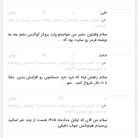
علی
در 29 جولای
در:
معرفی بونوس (پاداش) و امکان معامله بدون ریسک در بروکر
کوتکس
سلام وقتتون بخیر من خواستم وارد بروکر کوکتس بشم بعد یه
نوشته قرمز رو سایت بود که ...
حامد
در 28 جولای
در:
آیا الیمپ ترید برای ایرانیان مناسب است؟ راهنمای بی‌طرفانه
و به‌روز برای تصمیم آگاهانه
سلام راهش اینه که خرد خرد حسابتون رو افزایش بدین. مثلا
با ۱۰ دلار شروع کنید . سو ...
در 24 جولای
در:
آیا الیمپ ترید برای ایرانیان مناسب است؟ راهنمای بی‌طرفانه
و به‌روز برای تصمیم آگاهانه
سلام من الان که اوایل مدادماه ۱۴۰۵ هست از چند نفر اساتید
پرسیدم هیچکس جواب دقیقی ...