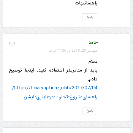
راهنمائیهات
پاسخ
حامد
5.1
سپتامبر 23, 2018 در 11:36 ب.ظ
سلام
باید از متاتریدر استفاده کنید. اینجا توضیح
دادم:
https://binaryoptionz.club/2017/07/04/
راهنمای-شروع-تجارت-در-باینری-آپشن
پاسخ