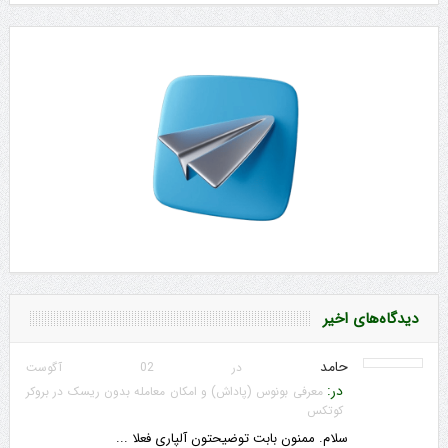
دیدگاه‌های اخیر
حامد
در 02 آگوست
در:
معرفی بونوس (پاداش) و امکان معامله بدون ریسک در بروکر
کوتکس
سلام. ممنون بابت توضیحتون آلپاری فعلا ...