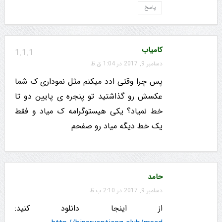
پاسخ
کامیاب
1.1.1
دسامبر 9, 2017 در 1:04 ق.ظ
پس چرا وقتی ادد میکنم مثل نموداری ک شما
عکسش رو گذاشتید تو پنجره ی پایین دو تا
خط نمیاد؟ یکی هیستوگرامه ک میاد و فقط
یک خط دیگه میاد رو صفحم
حامد
دسامبر 9, 2017 در 2:10 ب.ظ
از اینجا دانلود کنید: