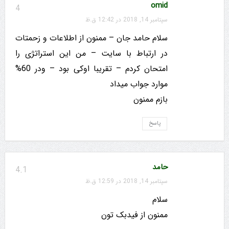
omid
4
سپتامبر 14, 2018 در 12:42 ق.ظ
سلام حامد جان – ممنون از اطلاعات و زحمتات
در ارتباط با سایت – من این استراتژی را
امتحان کردم – تقریبا اوکی بود – ودر 60%
موارد جواب میداد
بازم ممنون
پاسخ
حامد
4.1
سپتامبر 14, 2018 در 12:59 ق.ظ
سلام
ممنون از فیدبک تون