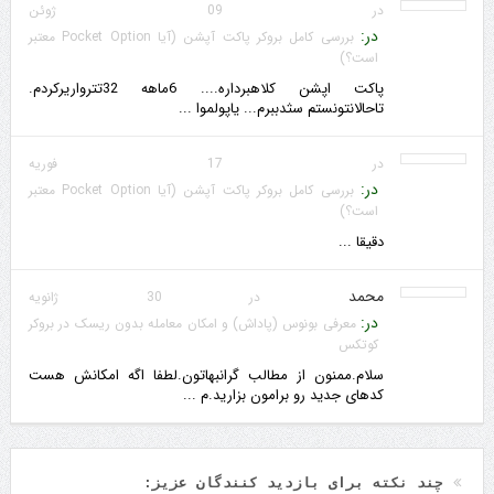
در 09 ژوئن
در:
بررسی کامل بروکر پاکت آپشن (آیا Pocket Option معتبر
است؟)
پاکت اپشن کلاهبرداره.... 6ماهه 32تترواریرکردم.
تاحالانتونستم سثدببرم... یاپولموا ...
در 17 فوریه
در:
بررسی کامل بروکر پاکت آپشن (آیا Pocket Option معتبر
است؟)
دقیقا ...
محمد
در 30 ژانویه
در:
معرفی بونوس (پاداش) و امکان معامله بدون ریسک در بروکر
کوتکس
سلام.ممنون از مطالب گرانبهاتون.لطفا اگه امکانش هست
کدهای جدید رو برامون بزارید.م ...
چند نکته برای بازدید کنندگان عزیز: