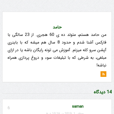
حامد
من حامد هستم، متولد ده ی 60 هجری. از 23 سالگی با
فارکس آشنا شدم و حدود 8 سال هم میشه که با باینری
آپشن سرو کله میزنم. آموزش می تونه رایگان باشه یا در ازای
مبلغی، به شرطی که با تبلیغات سوء و دروغ پردازی همراه
نباشه!
14 دیدگاه
saman
6
جولای 1, 2019 در 10:16 ق.ظ