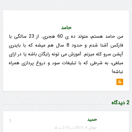
حامد
من حامد هستم، متولد ده ی 60 هجری. از 23 سالگی با
فارکس آشنا شدم و حدود 8 سال هم میشه که با باینری
آپشن سرو کله میزنم. آموزش می تونه رایگان باشه یا در ازای
مبلغی، به شرطی که با تبلیغات سوء و دروغ پردازی همراه
نباشه!
2 دیدگاه
حمید
1
جولای 4, 2019 در 2:10 ب.ظ