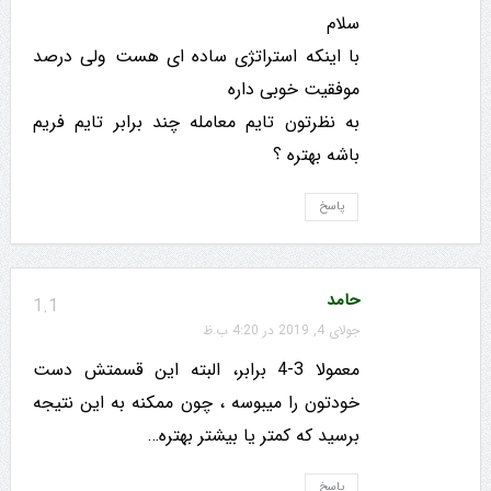
سلام
با اینکه استراتژی ساده ای هست ولی درصد
موفقیت خوبی داره
به نظرتون تایم معامله چند برابر تایم فریم
باشه بهتره ؟
پاسخ
حامد
1.1
جولای 4, 2019 در 4:20 ب.ظ
معمولا 3-4 برابر، البته این قسمتش دست
خودتون را میبوسه ، چون ممکنه به این نتیجه
برسید که کمتر یا بیشتر بهتره…
پاسخ