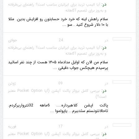
در:
آیا الیمپ ترید برای ایرانیان مناسب است؟ راهنمای بی‌طرفانه
و به‌روز برای تصمیم آگاهانه
سلام راهش اینه که خرد خرد حسابتون رو افزایش بدین. مثلا
با ۱۰ دلار شروع کنید . سو ...
در 24 جولای
در:
آیا الیمپ ترید برای ایرانیان مناسب است؟ راهنمای بی‌طرفانه
و به‌روز برای تصمیم آگاهانه
سلام من الان که اوایل مدادماه ۱۴۰۵ هست از چند نفر اساتید
پرسیدم هیچکس جواب دقیقی ...
در 09 ژوئن
در:
بررسی کامل بروکر پاکت آپشن (آیا Pocket Option معتبر
است؟)
پاکت اپشن کلاهبرداره.... 6ماهه 32تترواریرکردم.
تاحالانتونستم سثدببرم... یاپولموا ...
در 17 فوریه
در:
بررسی کامل بروکر پاکت آپشن (آیا Pocket Option معتبر