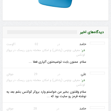
دیدگاه‌های اخیر
حامد
در 02 آگوست
در:
معرفی بونوس (پاداش) و امکان معامله بدون ریسک در بروکر
کوتکس
سلام. ممنون بابت توضیحتون آلپاری فعلا ...
علی
در 29 جولای
در:
معرفی بونوس (پاداش) و امکان معامله بدون ریسک در بروکر
کوتکس
سلام وقتتون بخیر من خواستم وارد بروکر کوکتس بشم بعد یه
نوشته قرمز رو سایت بود که ...
حامد
در 28 جولای