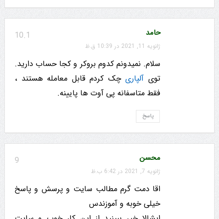
حامد
10.1
ژانویه 11, 2021 در 10:39 ق.ظ
سلام. نمیدونم کدوم بروکر و کجا حساب دارید.
توی
آلپاری
چک کردم قابل معامله هستند ،
فقط متاسفانه پی آوت ها پایینه.
پاسخ
محسن
9
ژانویه 7, 2021 در 6:42 ب.ظ
اقا دمت گرم مطالب سایت و پرسش و پاسخ
خیلی خوبه و آموزندس
ایشالا خیر ببینید از این کار خوب و سایت