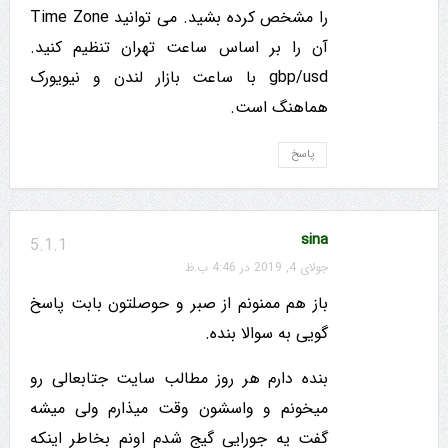
را مشخص کرده بشید. می توانید Time Zone
آن را بر اساس ساعت تهران تنظیم کنید.
gbp/usd با ساعت بازار لندن و نیویورک
هماهنگ است.
پاسخ
sina
5.1.1
جولای 4, 2019 در 4:46 ب.ظ
باز هم ممنونم از صبر و حوصلتون بابت پاسخ
گویی به سوالا بنده.
بنده دارم هر روز مطالب سایت جتابعالی رو
میخونم و واسشون وقت میذارم ولی میشه
گفت یه جورایی گیج شدم اونم بخاطر اینکه