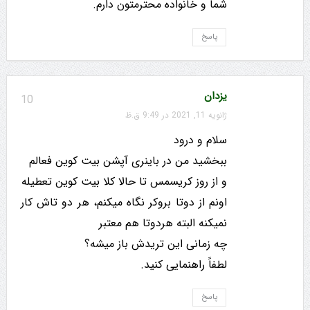
شما و خانواده محترمتون دارم.
پاسخ
یزدان
10
ژانویه 11, 2021 در 9:49 ق.ظ
سلام و درود
ببخشید من در باینری آپشن بیت کوین فعالم
و از روز کریسمس تا حالا کلا بیت کوین تعطیله
اونم از دوتا بروکر نگاه میکنم، هر دو تاش کار
نمیکنه البته هردوتا هم معتبر
چه زمانی این تریدش باز میشه؟
لطفاً راهنمایی کنید.
پاسخ