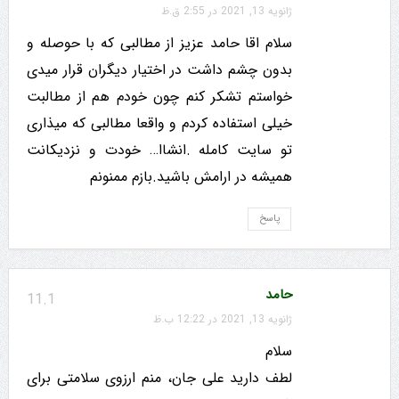
ژانویه 13, 2021 در 2:55 ق.ظ
سلام اقا حامد عزیز از مطالبی که با حوصله و
بدون چشم داشت در اختیار دیگران قرار میدی
خواستم تشکر کنم چون خودم هم از مطالبت
خیلی استفاده کردم و واقعا مطالبی که میذاری
تو سایت کامله .انشاا… خودت و نزدیکانت
همیشه در ارامش باشید.بازم ممنونم
پاسخ
حامد
11.1
ژانویه 13, 2021 در 12:22 ب.ظ
سلام
لطف دارید علی جان، منم ارزوی سلامتی برای