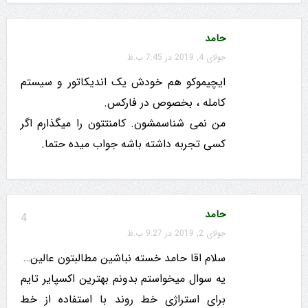
حامد
جولای 4, 2019 در 7:45 ب.ظ
ایچیموکو هم خودش یک اندیکاتور و سیستم
کامله ، بخصوص در فارکس.
من نمی شناسمشون. کامنتتون را میگذارم اگر
کسی تجربه داشته باشه جواب میده حتما.
حامد
4
جولای 2, 2019 در 9:27 ب.ظ
سلام اقا حامد خسته نباشین مطالبتون عالین…
یه سوال میخواستم بدونم بهترین اکسپایر تایم
برای استراژی خط روند با استفاده از خط