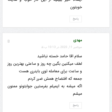
خوبتون
پاسخ
مهدی
8
سپتامبر 11, 2020 در 10:13 ب.ظ
سلام اقا حامد خسته نباشید
لطف میکنین بگین چه روز و ساعتی بهترین روز
و ساعت برای معامله توی باینری هست
جمعه که افتضاح همش ضرر کردم
اگه میشه به ایمیلم بفرستین جوابتونو ممنون
میشم
پاسخ