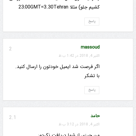
کشیم جلو) مثلا 23:00GMT=3.30Tehran
پاسخ
massoud
2
اکتبر 4, 2018 در 1:42 ب.ظ
اگر فرصت شد ایمیل خودتون را ارسال کنید.
با تشکر
پاسخ
حامد
2.1
اکتبر 4, 2018 در 3:12 ب.ظ
من چیزی از شما دریافت نکردم: