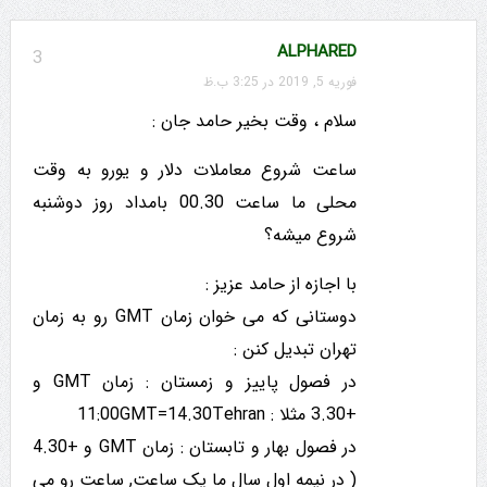
ALPHARED
3
فوریه 5, 2019 در 3:25 ب.ظ
سلام ، وقت بخیر حامد جان :
ساعت شروع معاملات دلار و یورو به وقت
محلی ما ساعت 00.30 بامداد روز دوشنبه
شروع میشه؟
با اجازه از حامد عزیز :
دوستانی که می خوان زمان GMT رو به زمان
تهران تبدیل کنن :
در فصول پاییز و زمستان : زمان GMT و
+3.30 مثلا : 11:00GMT=14.30Tehran
در فصول بهار و تابستان : زمان GMT و +4.30
( در نیمه اول سال ما یک ساعت, ساعت رو می