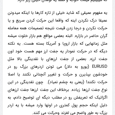
یه مفهوم عمیقی که شاید خیلی از تازه کارها با اینکه میدونن
عمیقا درک نکردن اینه که واقعا این حرکت کردن سریع و یا
حرکت نکردن و درجا زدن قیمت نتیجه تصمیمات همه معامله
گران حاضر در بازاره. البته بعضی مواقع هم بازار خلوت میشه
مثل زمانهایی که بازار اروپا و آمریکا بسته هست. یه نکته
دیگه که در حرکت نمودار یه جفت ارز مهم هست خود اون
جفت ارزه. بعضی از جفت ارزهای با نقدینگی بالا مثل
EURUSD (یورو به دلار) می تونن اردرهای بزرگ رو در
خودشون بپذیرن و حرکت و تغییر آنچنانی نکنند یا اصلا
حرکت نکنند! (یعنی به چشم نمیاد). چون نقدینگی در این
نوع جفت ارزها زیاده. برخلاف این جفت ارزها جفت ارزهای
اگزاتیک که تعریفش رو در مطلب دیگه ای توضیح دادم، به
دلیل اینکه حجم پول کمتری در اونها وارد میشه با یه اردر
بزرگ به طور واضح می لغزند وحرکت می کنند.