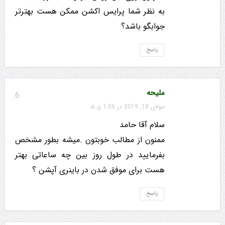
به نظر شما پرایس اکشن ممکن هست بهترتر
جوابگو باشد؟
پاسخ
ملیحه
6
جولای 18, 2019 در 1:06 ق.ظ
سلام آقا حامد
ممنون از مطالب خوبتون .میشه بطور مشخص
بفرمایید در طول روز بین چه ساعاتی بهتر
هست برای موفق شدن در باینری آپشن ؟
پاسخ