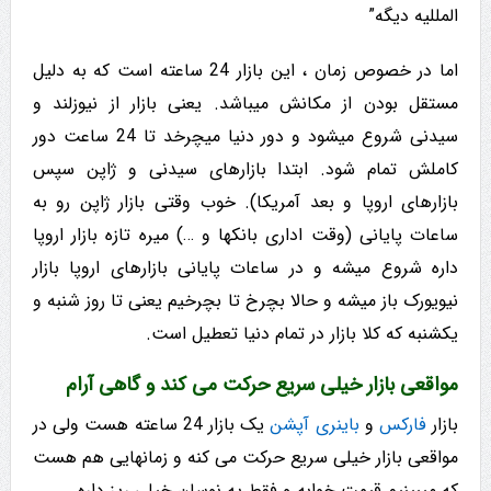
الملليه دیگه”
اما در خصوص زمان ، این بازار 24 ساعته است که به دلیل
مستقل بودن از مکانش میباشد. یعنی بازار از نیوزلند و
سیدنی شروع میشود و دور دنیا میچرخد تا 24 ساعت دور
کاملش تمام شود. ابتدا بازارهای سیدنی و ژاپن سپس
بازارهای اروپا و بعد آمریکا). خوب وقتی بازار ژاپن رو به
ساعات پایانی (وقت اداری بانکها و …) میره تازه بازار اروپا
داره شروع میشه و در ساعات پایانی بازارهای اروپا بازار
نیویورک باز میشه و حالا بچرخ تا بچرخیم یعنی تا روز شنبه و
یکشنبه که کلا بازار در تمام دنیا تعطیل است.
مواقعی بازار خیلی سریع حرکت می کند و گاهی آرام
بازار
فارکس
و
باینری آپشن
یک بازار 24 ساعته هست ولی در
مواقعی بازار خیلی سریع حرکت می کنه و زمانهایی هم هست
که میبینیم قیمت خوابه و فقط یه نوسان خیلی ریز داره.