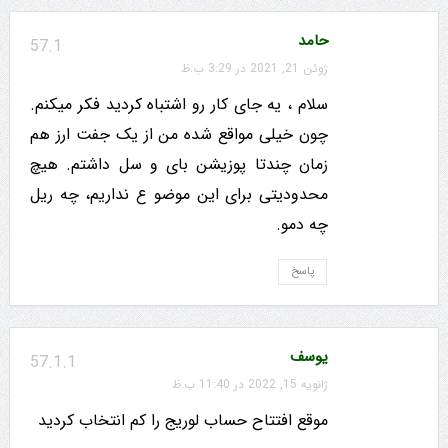
حامد
57.1
ژوئن 21, 2021 در 3:29 ب.ظ
سلام ، یه جای کار رو اشتباه کردید فکر میکنم.
چون خیلی مواقع شده من از یک جفت ارز هم
زمان چندتا پوزیشن بای و سل داشتم. هیچ
محدودیتی برای این موضو ع نداریم، چه ریل
چه دمو.
پاسخ
یوسف
57.1.1
ژانویه 15, 2022 در 11:40 ب.ظ
موقع افتتاح حساب لوریج را کم انتخاب کردید