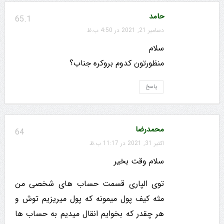
حامد
65.1
دسامبر 21, 2021 در 4:50 ب.ظ
سلام
منظورتون کدوم بروکره جناب؟
پاسخ
محمدرضا
64
اکتبر 31, 2021 در 11:17 ب.ظ
سلام وقت بخیر
توی الپاری قسمت حساب های شخصی من
مثه کیف پول میمونه که پول میریزیم توش و
هر چقدر که بخوایم انقال میدیم به حساب ها