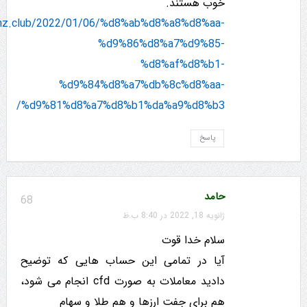
خوب هستند.
ionz.club/2022/01/06/%d8%ab%d8%a8%d8%aa-
%d9%86%d8%a7%d9%85-
%d8%af%d8%b1-
%d9%84%d8%a7%db%8c%d8%aa-
%d9%81%d8%a7%d8%b1%da%a9%d8%b3/
پاسخ
حامد
68
ژانویه 18, 2022 در 8:40 ب.ظ
سلام خدا قوت
آیا در تمامی این حساب هایی که توضیح
دادید معاملات به صورت cfd انجام می شود،
هم برای جفت ارزها و هم طلا و سهام