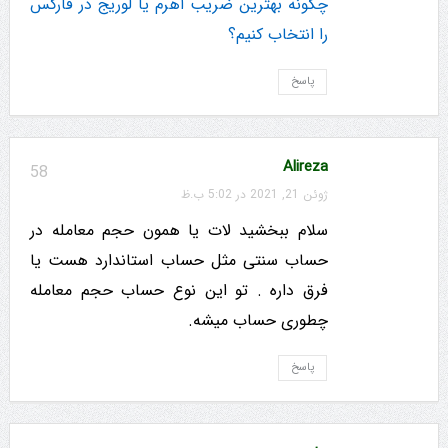
چگونه بهترین ضریب اهرم یا لوریج در فارکس
را انتخاب کنیم؟
پاسخ
Alireza
58
ژوئن 21, 2021 در 5:02 ب.ظ
سلام ببخشید لات یا همون حجم معامله در
حساب سنتی مثل حساب استاندارد هست یا
فرق داره . تو این نوع حساب حجم معامله
چطوری حساب میشه.
پاسخ