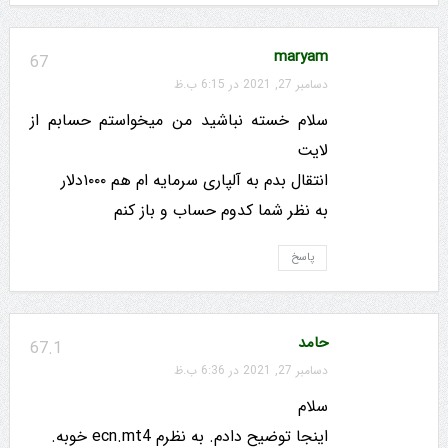
maryam
67
دسامبر 27, 2021 در 6:15 ب.ظ
سلام خسته نباشید من میخواستم حسابم از
لایت
انتقال بدم به آلپاری سرمایه ام هم ۱۰۰۰دلار
به نظر شما کدوم حساب و باز کنم
پاسخ
حامد
67.1
دسامبر 27, 2021 در 6:36 ب.ظ
سلام
اینجا توضیح دادم. به نظرم ecn.mt4 خوبه.