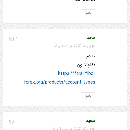
پاسخ
حامد
60.1
جولای 5, 2021 در 8:27 ق.ظ
طلام
تفاوتشون :
https://farsi.fibo-
forex.org/products/account-types
پاسخ
سعید
59
جولای 3, 2021 در 10:20 ق.ظ