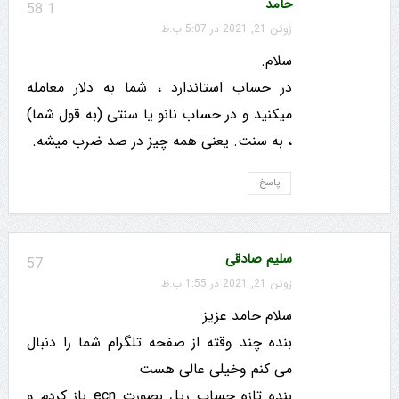
حامد
58.1
ژوئن 21, 2021 در 5:07 ب.ظ
سلام.
در حساب استاندارد ، شما به دلار معامله
میکنید و در حساب نانو یا سنتی (به قول شما)
، به سنت. یعنی همه چیز در صد ضرب میشه.
پاسخ
سلیم صادقی
57
ژوئن 21, 2021 در 1:55 ب.ظ
سلام حامد عزیز
بنده چند وقته از صفحه تلگرام شما را دنبال
می کنم وخیلی عالی هست
بنده تازه حساب ریل بصورت ecn باز کردم و