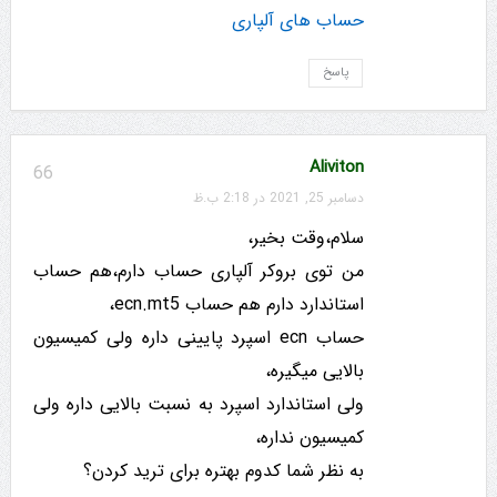
حساب های آلپاری
پاسخ
Aliviton
66
دسامبر 25, 2021 در 2:18 ب.ظ
سلام،وقت بخیر،
من توی بروکر آلپاری حساب دارم،هم حساب
استاندارد دارم هم حساب ecn.mt5،
حساب ecn اسپرد پایینی داره ولی کمیسیون
بالایی میگیره،
ولی استاندارد اسپرد به نسبت بالایی داره ولی
کمیسیون نداره،
به نظر شما کدوم بهتره برای ترید کردن؟