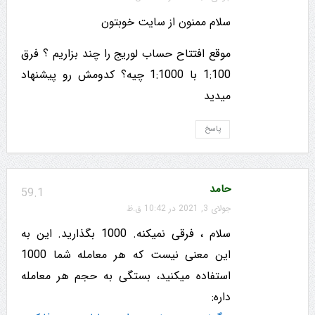
سلام ممنون از سایت خوبتون
موقع افتتاح حساب لوریج را چند بزاریم ؟ فرق
1:100 با 1:1000 چیه؟ کدومش رو پیشنهاد
میدید
پاسخ
حامد
59.1
جولای 3, 2021 در 10:42 ق.ظ
سلام ، فرقی نمیکنه. 1000 بگذارید. این به
این معنی نیست که هر معامله شما 1000
استفاده میکنید، بستگی به حجم هر معامله
داره: