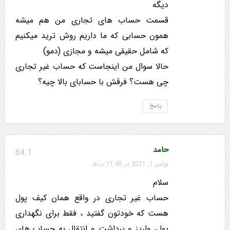
دیگه
قسمت حساب های تجاری من هم میشه
همون حسابی که ما داریم روش ترید میکنیم
که شامل حقیقی میشه و مجازی (دمو)
حالا سوال من اینجاست که حساب غیر تجاری
چی هست؟ فرقش با حسابای بالا چیه؟
پاسخ
حامد
64.1
نوامبر 1, 2021 در 11:45 ب.ظ
سلام
حساب غیر تجاری در واقع همان کیف پول
هست که خودتون گفتید ، فقط برای نگهداری
پول، واریز و برداشت و انتقال به حساب های