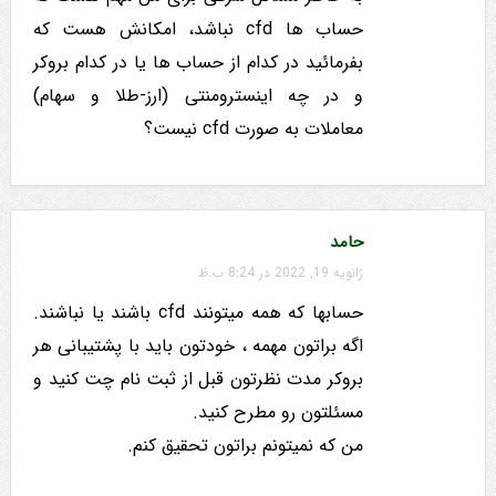
حساب ها cfd نباشد، امکانش هست که
بفرمائید در کدام از حساب ها یا در کدام بروکر
و در چه اینسترومنتی (ارز-طلا و سهام)
معاملات به صورت cfd نیست؟
حامد
ژانویه 19, 2022 در 8:24 ب.ظ
حسابها که همه میتونند cfd باشند یا نباشند.
اگه براتون مهمه ، خودتون باید با پشتیبانی هر
بروکر مدت نظرتون قبل از ثبت نام چت کنید و
مسئلتون رو مطرح کنید.
من که نمیتونم براتون تحقیق کنم.