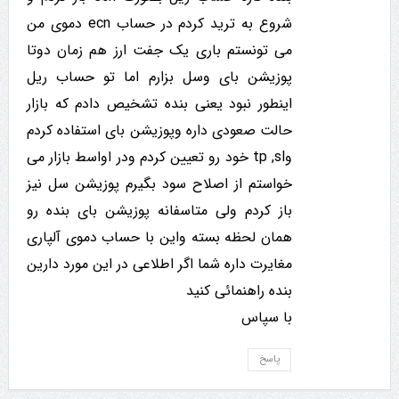
شروع به ترید کردم در حساب ecn دموی من
می تونستم باری یک جفت ارز هم زمان دوتا
پوزیشن بای وسل بزارم اما تو حساب ریل
اینطور نبود یعنی بنده تشخیص دادم که بازار
حالت صعودی داره وپوزیشن بای استفاده کردم
وtp ,sl خود رو تعیین کردم ودر اواسط بازار می
خواستم از اصلاح سود بگیرم پوزیشن سل نیز
باز کردم ولی متاسفانه پوزیشن بای بنده رو
همان لحظه بسته واین با حساب دموی آلپاری
مغایرت داره شما اگر اطلاعی در این مورد دارین
بنده راهنمائی کنید
با سپاس
پاسخ