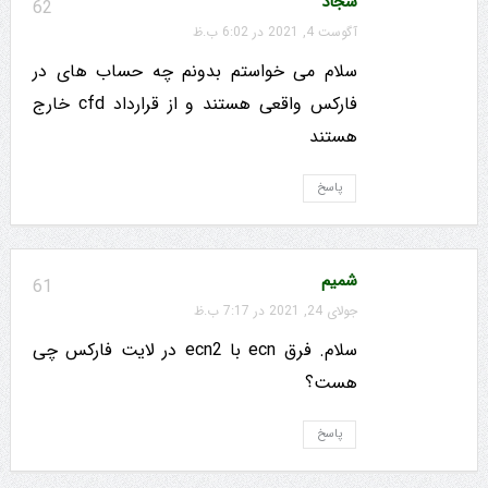
سجاد
62
آگوست 4, 2021 در 6:02 ب.ظ
سلام می خواستم بدونم چه حساب های در
فارکس واقعی هستند و از قرارداد cfd خارج
هستند
پاسخ
شمیم
61
جولای 24, 2021 در 7:17 ب.ظ
سلام. فرق ecn با ecn2 در لایت فارکس چی
هست؟
پاسخ