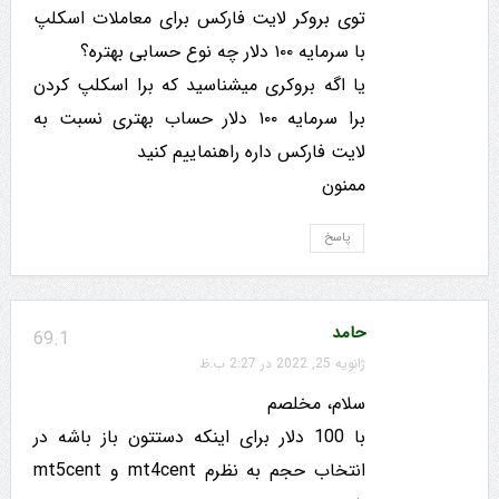
توی بروکر لایت فارکس برای معاملات اسکلپ
با سرمایه ۱۰۰ دلار چه نوع حسابی بهتره؟
یا اگه بروکری میشناسید که برا اسکلپ کردن
برا سرمایه ۱۰۰ دلار حساب بهتری نسبت به
لایت فارکس داره راهنماییم کنید
ممنون
پاسخ
حامد
69.1
ژانویه 25, 2022 در 2:27 ب.ظ
سلام، مخلصم
با 100 دلار برای اینکه دستتون باز باشه در
انتخاب حجم به نظرم mt4cent و mt5cent