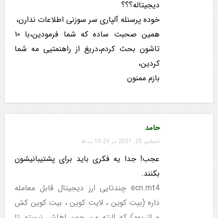
دیجیتاله؟؟؟
خوده پرسنله آلپاری سر سوزنی اطلاعات ندارن،
همین صحبت ساده که شما فرمودین،با ۱۰
تاشون بحث کردم،دریغ از راهنمتیی مه شما
کردین،
بازم ممنون
حامد
دسامبر 25, 2021 در 10:29 ب.ظ
عجب! جدا یه فکری باید برای پشتیبانیشون
بکنند.
ecn.mt4 چندتایی ارز دیجیتال قابل معامله
داره (بیت کوین ، لایت کوین ، بیت کوین کش
و اتریوم) که البته من چون اهلش نیستم تا