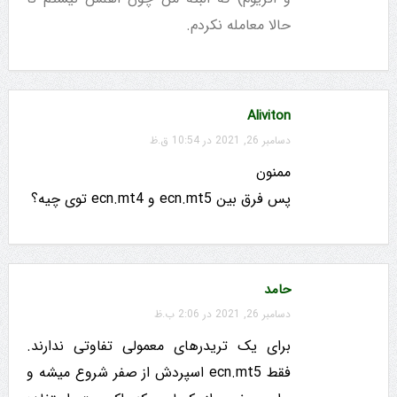
حالا معامله نکردم.
Aliviton
دسامبر 26, 2021 در 10:54 ق.ظ
ممنون
پس فرق بین ecn.mt5 و ecn.mt4 توی چیه؟
حامد
دسامبر 26, 2021 در 2:06 ب.ظ
برای یک تریدرهای معمولی تفاوتی ندارند.
فقط ecn.mt5 اسپردش از صفر شروع میشه و