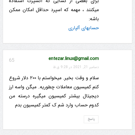
برای بعضی از کسایی که اکسپرت استفاده
میکنند ، مهمه که اسپرد حداقل امکان ممکن
باشه:
حسابهای آلپاری
entezar.linux@gmail.com
65
دسامبر 21, 2021 در 9:28 ق.ظ
سلام و وقت بخیر. میخواستم با ۲۰۰ دلار شروع
کنم کمیسیون معاملات چطوریه. میگن واسه ارز
دیجیتال بیشتر کمیسیون میگیره درسته من
کدوم حساب وارد شم ک کمتر کمیسیون بدم
پاسخ