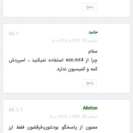
پاسخ
حامد
66.1
دسامبر 25, 2021 در 9:14 ب.ظ
سلام
چرا از ecn.mt4 استفاده نمیکنید ، اسپردش
کمه و کمیسیون نداره.
پاسخ
Aliviton
66.1.1
دسامبر 25, 2021 در 10:18 ب.ظ
ممنون از پاسخگو بودنتون،فرقشون فقط ارز