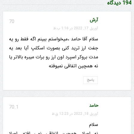
194 دیدگاه
آرش
70
آوریل 17, 2022 در 1:16 ب.ظ
سلام آقا حامد ،میخواستم ببینم اگه فقط رو یه
جفت ارز ترید کنی بصورت اسکلپ آیا بعد یه
مدت بروکر اسپرد اون ارز رو برات میبره بالاتر یا
نه همچین اتفاقی نمیوفته
پاسخ
حامد
70.1
آوریل 18, 2022 در 12:23 ق.ظ
سلام
نه اصلا. همچین اتفاقی نمی افته. اصلا