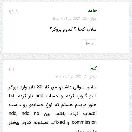
حامد
61.1
جولای 25, 2021 در 7:51 ب.ظ
سلام، کجا ؟ کدوم بروکر؟
پاسخ
کیم
60
جولای 5, 2021 در 2:34 ق.ظ
سلام، سوالی داشتم، من کلا 80 دلار وارد بروکر
فیبو گروپ کردم و حساب ndd باز کردم، اما
هنوز مرددم هستم که نوع حسابمو رو درست
انتخاب کرده باشم، بین ndd, ndd no
commission و fixed… نمیدونم کدوم بیشتر
مناسب منه