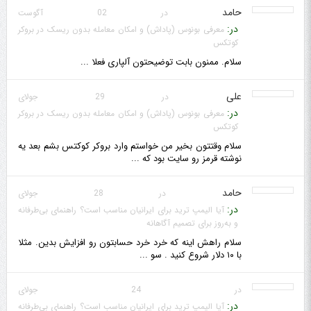
حامد
در 02 آگوست
در:
معرفی بونوس (پاداش) و امکان معامله بدون ریسک در بروکر
کوتکس
سلام. ممنون بابت توضیحتون آلپاری فعلا ...
علی
در 29 جولای
در:
معرفی بونوس (پاداش) و امکان معامله بدون ریسک در بروکر
کوتکس
سلام وقتتون بخیر من خواستم وارد بروکر کوکتس بشم بعد یه
نوشته قرمز رو سایت بود که ...
حامد
در 28 جولای
در:
آیا الیمپ ترید برای ایرانیان مناسب است؟ راهنمای بی‌طرفانه
و به‌روز برای تصمیم آگاهانه
سلام راهش اینه که خرد خرد حسابتون رو افزایش بدین. مثلا
با ۱۰ دلار شروع کنید . سو ...
در 24 جولای
در:
آیا الیمپ ترید برای ایرانیان مناسب است؟ راهنمای بی‌طرفانه