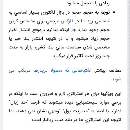
زیادی را متحمل میشود.
توجه به حجم:
حجم در بازار فاكتوري بسيار اساسي به
شما مي رود اما در
فارکس
مرجعي براي مشخص کردن
حجم وجود ندارد جز اینکه بدانیم درموقع انتشار اخبار
حجم زیاد میشود و یا در نتیجه انتشار يك خبر یا
مشخص شدن سیاست مالي يك كشور، بازار به مدت
چند روز تحت تاثیر قرار میگیرد.
مطالعه بیشتر:
اشتباهاتی که معمولا تریدرها مرتکب می
شوند …
این ویژگیها براي هر استراتژي لازم و ضروري است با اینکه در
برخي موارد سیستمهايي دیده میشوند که فرضا “حد زیان”
ندارند یا اصلا به “مدیریت پول” توجهي نشان نمي دهند، اما
نتیجه این استراتژي ها در بلند مدت زیانبار است.