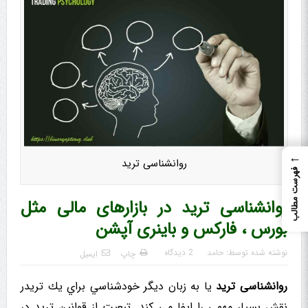
←
روانشناسی ترید
فهرست مطالب
روانشناسی ترید در بازارهای مالی مثل
بورس ، فارکس و باینری آپشن
نوشته شده توسط:
حامد
2 دیدگاه
چاپ
ایمیل
روانشناسی ترید
یا به زبان دیگر خودشناسي براي يك تریدر
نقش بسیار مهمي را ايفا مي كند. تبعیت از قوانین ترید در