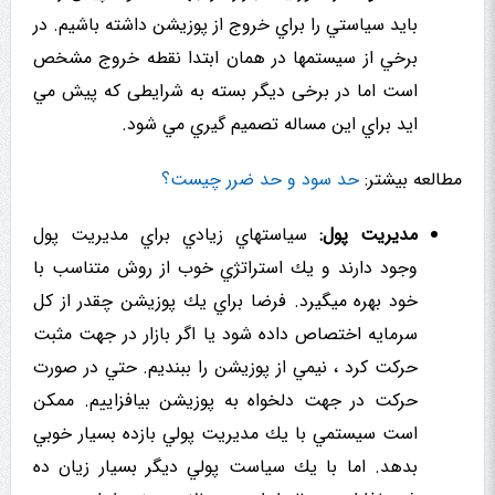
باید سیاستي را براي خروج از پوزیشن داشته باشیم. در
برخي از سیستمها در همان ابتدا نقطه خروج مشخص
است اما در برخی دیگر بسته به شرایطی که پیش مي
ايد براي اين مساله تصميم گيري مي شود.
مطالعه بیشتر:
حد سود و حد ضرر چیست؟
مدیریت پول:
سياستهاي زيادي براي مديريت پول
وجود دارند و يك استراتژي خوب از روش متناسب با
خود بهره میگیرد. فرضا براي يك پوزیشن چقدر از کل
سرمایه اختصاص داده شود یا اگر بازار در جهت مثبت
حرکت کرد ، نيمي از پوزیشن را ببنديم. حتي در صورت
حرکت در جهت دلخواه به پوزیشن بیافزاییم. ممكن
است سيستمي با يك مدیریت پولي بازده بسیار خوبي
بدهد. اما با يك سیاست پولي دیگر بسیار زیان ده