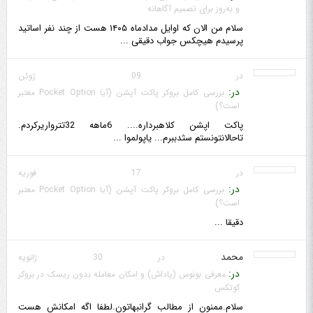
و به‌روز برای تصمیم آگاهانه
سلام من الان که اوایل مدادماه ۱۴۰۵ هست از چند نفر اساتید
پرسیدم هیچکس جواب دقیقی ...
در 09 ژوئن
در:
بررسی کامل بروکر پاکت آپشن (آیا Pocket Option معتبر
است؟)
پاکت اپشن کلاهبرداره.... 6ماهه 32تترواریرکردم.
تاحالانتونستم سثدببرم... یاپولموا ...
در 17 فوریه
در:
بررسی کامل بروکر پاکت آپشن (آیا Pocket Option معتبر
است؟)
دقیقا ...
محمد
در 30 ژانویه
در:
معرفی بونوس (پاداش) و امکان معامله بدون ریسک در بروکر
کوتکس
سلام.ممنون از مطالب گرانبهاتون.لطفا اگه امکانش هست