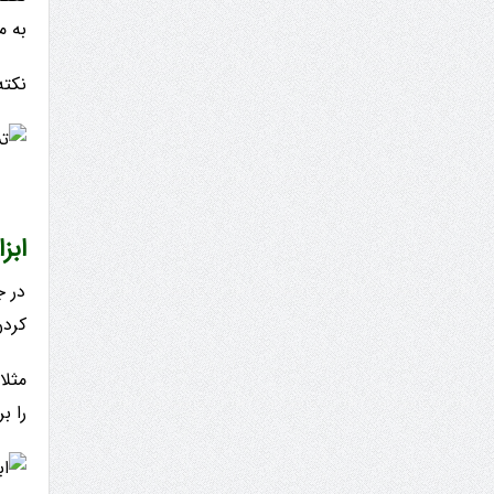
به معامله 
نکته : اگر هنوز نقطه
ابز
در ج
کردن 
را ب