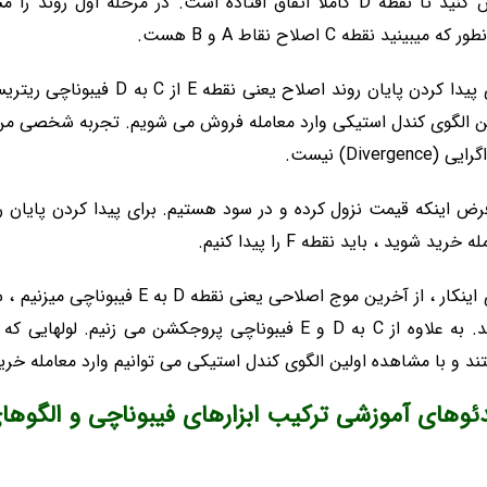
فرض کنید تا نقطه D کاملا اتفاق افتاده است. در مرحله ا
 که میبینید نقطه C اصلاح نقاط A و B هست.
ن الگوی کندل استیکی وارد معامله فروش می شویم. تجربه شخصی من 
 (Divergence) نیست.
رض اینکه قیمت نزول کرده و در سود هستیم. برای پیدا کردن پایان رو
 خرید شوید ، باید نقطه F را پیدا کنیم.
دهند. به علاوه از C به D و E فیبوناچی پروجکشن می زن
د و با مشاهده اولین الگوی کندل استیکی می توانیم وارد معامله خری
ئوهای آموزشی ترکیب ابزارهای فیبوناچی و الگوها