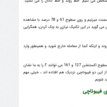
ول روند را مشخص می کنیم. خط روند و خط کانال را می کشید.
برای پیدا کردن پایان روند اصلاح یعنی نقطه E از C به D فیبوناچی ریتریسمنت میزنیم و روی سطوح 61 و 78 درصد با مشاهده
می گوید در این تکنیک نیازی به چک کردن، همگرایی
ند و اینکه کجا از معامله خارج شوید و همینطور وارد
برای اینکار ، از آخرین موج اصلاحی یعنی نقطه D به E فیبوناچی میزنیم ، سطوح اکستنشن 127 و 161 می توانند F را به ما نشان
یم. لولهایی که از این دو فیبوناچی نزدیک هم افتاده اند ، خیلی مهم
د شویم.
ی فیبوناچی