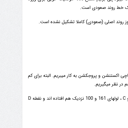
چی اکستنشن و پروجکشن به کار میبریم. البته برای کم
م در نظر میگیریم.
مثلا در مثال بالا ، حاصل پروجکشن نقاط A و B و C و اکستنشن نقاط B و C ، لولهای 161 و 100 نزدیک هم افتاده اند و نقطه D