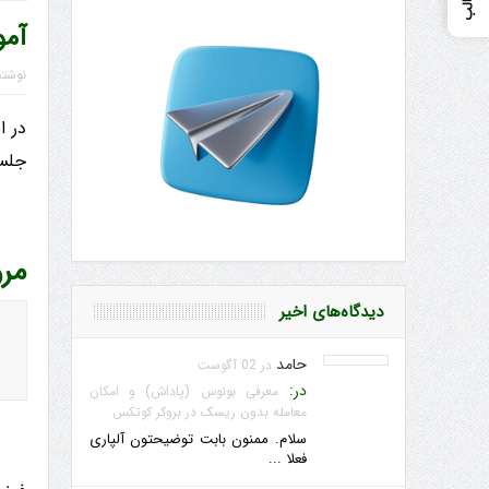
آمو
نوشت
در ا
جلسا
مر
دیدگاه‌های اخیر
حامد
در 02 آگوست
در:
معرفی بونوس (پاداش) و امکان
معامله بدون ریسک در بروکر کوتکس
سلام. ممنون بابت توضیحتون آلپاری
فعلا ...