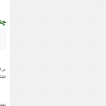
چند
در آ
تشکیل شده 