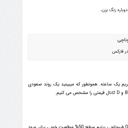
در فارکس
م فریم یک ساعته. همونطور که میبینید یک روند صعودی
نقطه C اصلاح نقاط A و B هست. نقطه D هم قله بعدی آن. اگر از C به D فیبوناچی بزنیم سطح 50% موقعیت خوبی برای ورود