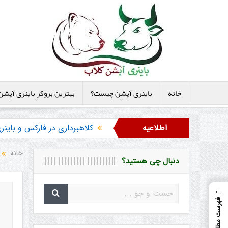
خانه
باینری آپشن چیست؟
بهترین بروکر باینری آپشن
اطلاعیه
کلاهبرداری در فارکس و بای
هشدار در مورد خرید استراتژ
خانه
دنبال چی هستید؟
←
فهرست مطالب