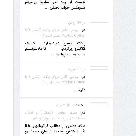
هست از چند نفر اساتید پرسیدم
هیچکس جواب دقیقی ...
در 09 ژوئن
در:
بررسی کامل بروکر پاکت آپشن (آیا
Pocket Option معتبر است؟)
پاکت اپشن کلاهبرداره.... 6ماهه
32تترواریرکردم. تاحالانتونستم
سثدببرم... یاپولموا ...
در 17 فوریه
در:
بررسی کامل بروکر پاکت آپشن (آیا
Pocket Option معتبر است؟)
دقیقا ...
محمد
در 30 ژانویه
در:
معرفی بونوس (پاداش) و امکان
معامله بدون ریسک در بروکر کوتکس
سلام.ممنون از مطالب گرانبهاتون.لطفا
اگه امکانش هست کدهای جدید رو