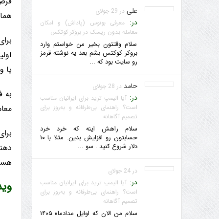
علی
در 29 جولای
همانطور
در:
معرفی بونوس (پاداش) و امکان
معامله بدون ریسک در بروکر کوتکس
سلام وقتتون بخیر من خواستم وارد
بروکر کوکتس بشم بعد یه نوشته قرمز
اولی
رو سایت بود که ...
یا واگرایی
حامد
در 28 جولای
به ف
در:
آیا الیمپ ترید برای ایرانیان مناسب
است؟ راهنمای بی‌طرفانه و به‌روز برای
معامله
تصمیم آگاهانه
سلام راهش اینه که خرد خرد
حسابتون رو افزایش بدین. مثلا با ۱۰
دلار شروع کنید . سو ...
هستن
در 24 جولای
در:
آیا الیمپ ترید برای ایرانیان مناسب
وید
است؟ راهنمای بی‌طرفانه و به‌روز برای
تصمیم آگاهانه
سلام من الان که اوایل مدادماه ۱۴۰۵