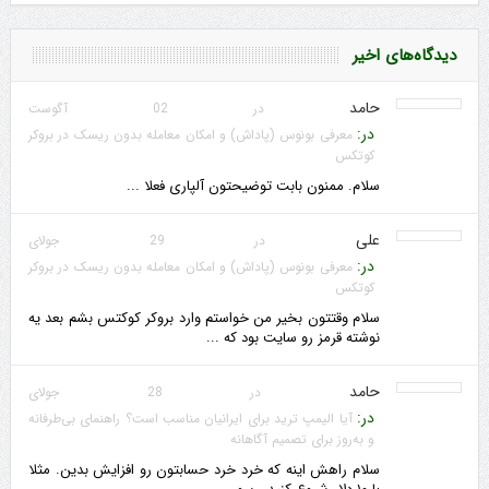
دیدگاه‌های اخیر
حامد
در 02 آگوست
در:
معرفی بونوس (پاداش) و امکان معامله بدون ریسک در بروکر
کوتکس
سلام. ممنون بابت توضیحتون آلپاری فعلا ...
علی
در 29 جولای
در:
معرفی بونوس (پاداش) و امکان معامله بدون ریسک در بروکر
کوتکس
سلام وقتتون بخیر من خواستم وارد بروکر کوکتس بشم بعد یه
نوشته قرمز رو سایت بود که ...
حامد
در 28 جولای
در:
آیا الیمپ ترید برای ایرانیان مناسب است؟ راهنمای بی‌طرفانه
و به‌روز برای تصمیم آگاهانه
سلام راهش اینه که خرد خرد حسابتون رو افزایش بدین. مثلا