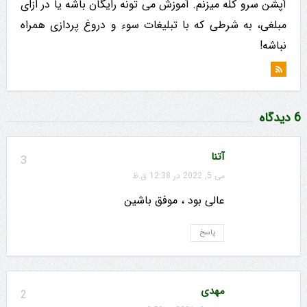
آپشن سرو کله میزنم. آموزش می تونه رایگان باشه یا در ازای
مبلغی، به شرطی که با تبلیغات سوء و دروغ پردازی همراه
نباشه!
6 دیدگاه
آتنا
3
می 5, 2022 در 12:38 ق.ظ
عالی بود ، موفق باشین
پاسخ
مهدی
2