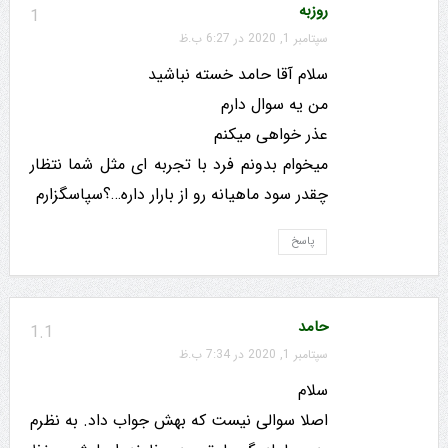
روزبه
1
سپتامبر 1, 2020 در 6:27 ب.ظ
سلام آقا حامد خسته نباشید
من یه سوال دارم
عذر خواهی میکنم
میخوام بدونم فرد با تجربه ای مثل شما نتظار
چقدر سود ماهیانه رو از بارار داره…؟سپاسگزارم
پاسخ
حامد
1.1
سپتامبر 1, 2020 در 7:34 ب.ظ
سلام
اصلا سوالی نیست که بهش جواب داد. به نظرم