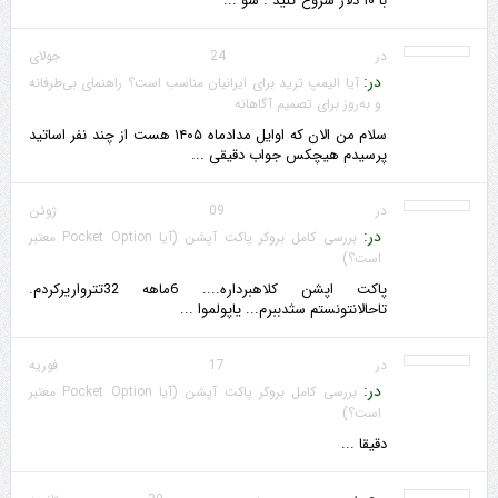
با ۱۰ دلار شروع کنید . سو ...
در 24 جولای
در:
آیا الیمپ ترید برای ایرانیان مناسب است؟ راهنمای بی‌طرفانه
و به‌روز برای تصمیم آگاهانه
سلام من الان که اوایل مدادماه ۱۴۰۵ هست از چند نفر اساتید
پرسیدم هیچکس جواب دقیقی ...
در 09 ژوئن
در:
بررسی کامل بروکر پاکت آپشن (آیا Pocket Option معتبر
است؟)
پاکت اپشن کلاهبرداره.... 6ماهه 32تترواریرکردم.
تاحالانتونستم سثدببرم... یاپولموا ...
در 17 فوریه
در:
بررسی کامل بروکر پاکت آپشن (آیا Pocket Option معتبر
است؟)
دقیقا ...