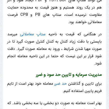
می تواند ستاپ های TST، BOF و PBP ایجاد شود و اگر
هم در یک روند هستیم و هنوز قیمت به محدوده حمایت
مقاومت نرسیده است، ستاپ های PB و CPB فرصت
معاملاتی خواهند بود.
در هنگامی که قیمت به ناحیه
ستاپ معاملاتی
میرسد
بایستی با دقت زیاد کندل به کندل کنترل صورت گیرد تا در
صورت مهیا شدن شرایط ، ورود به معامله صورت گیرد. دقت
شود قرار بر این نیست که حتما در این ناحیه معامله انجام
شود.
مدیریت سرمایه و تایین حد سود و ضرر
برای تایین و گذاشتن
حد ضرر
معامله خود بهتر است از تایم
فریم پایین استفاده کنیم.
بهتر است معامله به صورت دو بخشی یا سه بخشی باشد. که