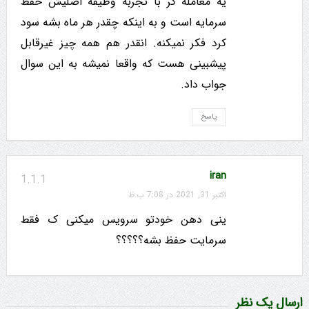
یه معامله گر با تجربه وظیفه اصلیش حفظ
سرمایه است و به اینکه چقدر هر ماه بشه سود
کرد فکر نمیکنه. انقدر هم همه چیز غیرقابل
پیشبینی هست که واقعا نمیشه به این سوال
جواب داد.
پاسخ
iran
1.1.1
اکتبر 31, 2021 در 7:08 ب.ظ
ینی دهن خودتو سرویس میکنی ک فقط
سرمایت حفظ بشه؟؟؟؟؟
ارسال یک نظر