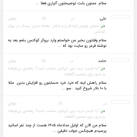
سلام. ممنون بابت توضیحتون آلپاری فعلا ...
علی
در 29 جولای
در:
معرفی بونوس (پاداش) و امکان معامله بدون ریسک در بروکر
کوتکس
سلام وقتتون بخیر من خواستم وارد بروکر کوکتس بشم بعد یه
نوشته قرمز رو سایت بود که ...
حامد
در 28 جولای
در:
آیا الیمپ ترید برای ایرانیان مناسب است؟ راهنمای بی‌طرفانه
و به‌روز برای تصمیم آگاهانه
سلام راهش اینه که خرد خرد حسابتون رو افزایش بدین. مثلا
با ۱۰ دلار شروع کنید . سو ...
در 24 جولای
در:
آیا الیمپ ترید برای ایرانیان مناسب است؟ راهنمای بی‌طرفانه
و به‌روز برای تصمیم آگاهانه
سلام من الان که اوایل مدادماه ۱۴۰۵ هست از چند نفر اساتید
پرسیدم هیچکس جواب دقیقی ...