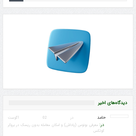
دیدگاه‌های اخیر
حامد
در 02 آگوست
در:
معرفی بونوس (پاداش) و امکان معامله بدون ریسک در بروکر
کوتکس