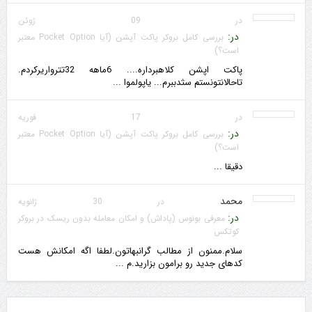
در 09 ژوئن
در:
بررسی کامل بروکر پاکت آپشن (آیا Pocket Option معتبر
است؟)
پاکت اپشن کلاهبرداره.... 6ماهه 32تترواریرکردم.
تاحالانتونستم سثدببرم... یاپولموا ...
در 17 فوریه
در:
بررسی کامل بروکر پاکت آپشن (آیا Pocket Option معتبر
است؟)
دقیقا ...
محمد
در 30 ژانویه
در:
معرفی بونوس (پاداش) و امکان معامله بدون ریسک در بروکر
کوتکس
سلام.ممنون از مطالب گرانبهاتون.لطفا اگه امکانش هست
کدهای جدید رو برامون بزارید.م ...